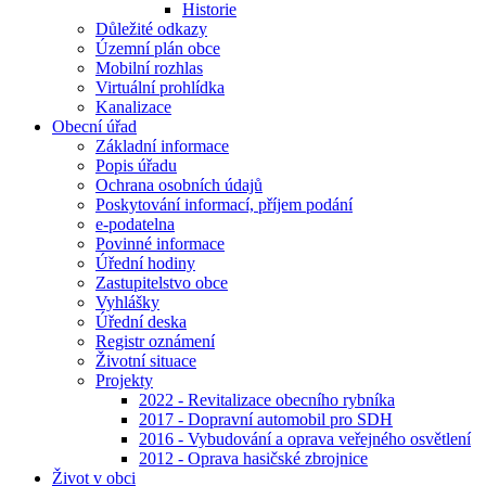
Historie
Důležité odkazy
Územní plán obce
Mobilní rozhlas
Virtuální prohlídka
Kanalizace
Obecní úřad
Základní informace
Popis úřadu
Ochrana osobních údajů
Poskytování informací, příjem podání
e-podatelna
Povinné informace
Úřední hodiny
Zastupitelstvo obce
Vyhlášky
Úřední deska
Registr oznámení
Životní situace
Projekty
2022 - Revitalizace obecního rybníka
2017 - Dopravní automobil pro SDH
2016 - Vybudování a oprava veřejného osvětlení
2012 - Oprava hasičské zbrojnice
Život v obci