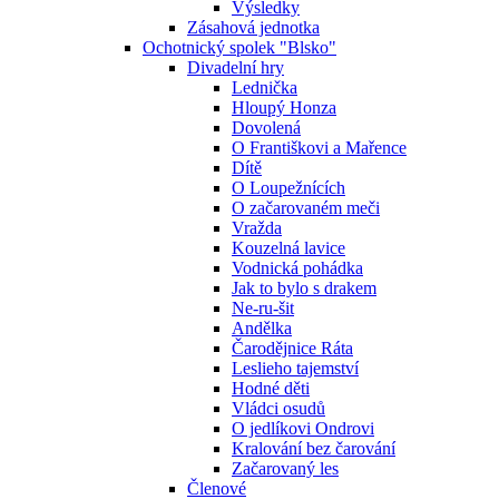
Výsledky
Zásahová jednotka
Ochotnický spolek "Blsko"
Divadelní hry
Lednička
Hloupý Honza
Dovolená
O Františkovi a Mařence
Dítě
O Loupežnících
O začarovaném meči
Vražda
Kouzelná lavice
Vodnická pohádka
Jak to bylo s drakem
Ne-ru-šit
Andělka
Čarodějnice Ráta
Leslieho tajemství
Hodné děti
Vládci osudů
O jedlíkovi Ondrovi
Kralování bez čarování
Začarovaný les
Členové