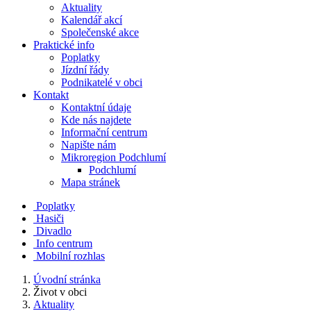
Aktuality
Kalendář akcí
Společenské akce
Praktické info
Poplatky
Jízdní řády
Podnikatelé v obci
Kontakt
Kontaktní údaje
Kde nás najdete
Informační centrum
Napište nám
Mikroregion Podchlumí
Podchlumí
Mapa stránek
Poplatky
Hasiči
Divadlo
Info centrum
Mobilní rozhlas
Úvodní stránka
Život v obci
Aktuality