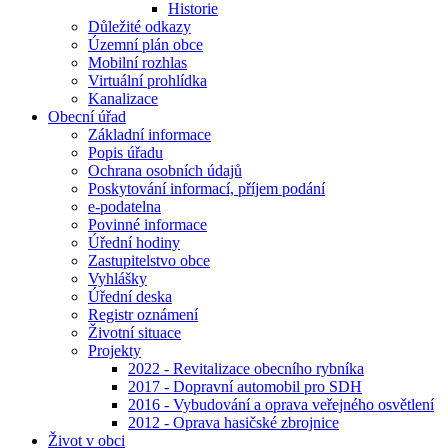
Historie
Důležité odkazy
Územní plán obce
Mobilní rozhlas
Virtuální prohlídka
Kanalizace
Obecní úřad
Základní informace
Popis úřadu
Ochrana osobních údajů
Poskytování informací, příjem podání
e-podatelna
Povinné informace
Úřední hodiny
Zastupitelstvo obce
Vyhlášky
Úřední deska
Registr oznámení
Životní situace
Projekty
2022 - Revitalizace obecního rybníka
2017 - Dopravní automobil pro SDH
2016 - Vybudování a oprava veřejného osvětlení
2012 - Oprava hasičské zbrojnice
Život v obci