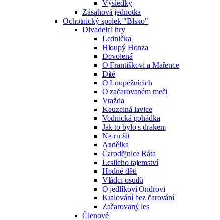
Výsledky
Zásahová jednotka
Ochotnický spolek "Blsko"
Divadelní hry
Lednička
Hloupý Honza
Dovolená
O Františkovi a Mařence
Dítě
O Loupežnících
O začarovaném meči
Vražda
Kouzelná lavice
Vodnická pohádka
Jak to bylo s drakem
Ne-ru-šit
Andělka
Čarodějnice Ráta
Leslieho tajemství
Hodné děti
Vládci osudů
O jedlíkovi Ondrovi
Kralování bez čarování
Začarovaný les
Členové