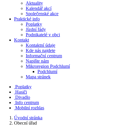
Aktuality
Kalendář akcí
Společenské akce
Praktické info
Poplatky
Jízdní řády
Podnikatelé v obci
Kontakt
Kontaktní údaje
Kde nás najdete
Informační centrum
Napište nám
Mikroregion Podchlumí
Podchlumí
Mapa stránek
Poplatky
Hasiči
Divadlo
Info centrum
Mobilní rozhlas
Úvodní stránka
Obecní úřad