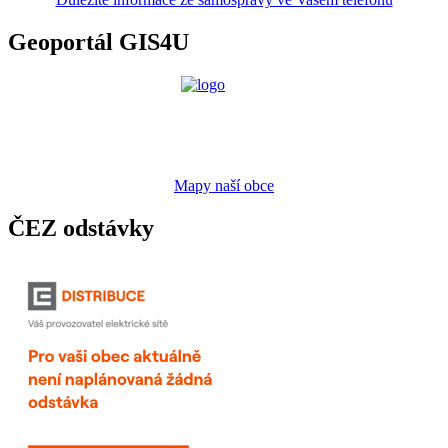
Geoportál GIS4U
Mapy naší obce
ČEZ odstávky