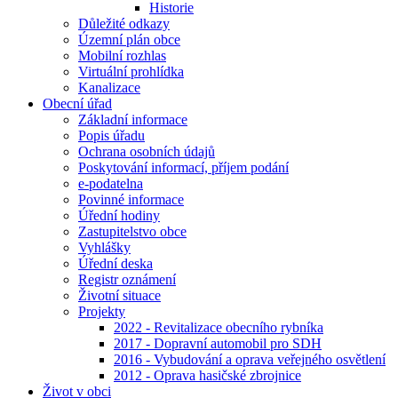
Historie
Důležité odkazy
Územní plán obce
Mobilní rozhlas
Virtuální prohlídka
Kanalizace
Obecní úřad
Základní informace
Popis úřadu
Ochrana osobních údajů
Poskytování informací, příjem podání
e-podatelna
Povinné informace
Úřední hodiny
Zastupitelstvo obce
Vyhlášky
Úřední deska
Registr oznámení
Životní situace
Projekty
2022 - Revitalizace obecního rybníka
2017 - Dopravní automobil pro SDH
2016 - Vybudování a oprava veřejného osvětlení
2012 - Oprava hasičské zbrojnice
Život v obci