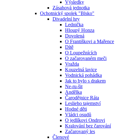
Výsledky
Zásahová jednotka
Ochotnický spolek "Blsko"
Divadelní hry
Lednička
Hloupý Honza
Dovolená
O Františkovi a Mařence
Dítě
O Loupežnících
O začarovaném meči
Vražda
Kouzelná lavice
Vodnická pohádka
Jak to bylo s drakem
Ne-ru-šit
Andělka
Čarodějnice Ráta
Leslieho tajemství
Hodné děti
Vládci osudů
O jedlíkovi Ondrovi
Kralování bez čarování
Začarovaný les
Členové