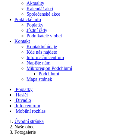
Aktuality
Kalendář akcí
Společenské akce
Praktické info
Poplatky
Jízdní řády
Podnikatelé v obci
Kontakt
Kontaktní údaje
Kde nás najdete
Informační centrum
Napište nám
Mikroregion Podchlumí
Podchlumí
Mapa stránek
Poplatky
Hasiči
Divadlo
Info centrum
Mobilní rozhlas
Úvodní stránka
Naše obec
Fotogalerie