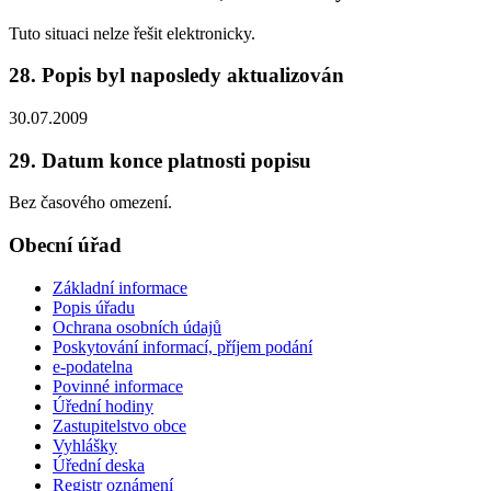
Tuto situaci nelze řešit elektronicky.
28. Popis byl naposledy aktualizován
30.07.2009
29. Datum konce platnosti popisu
Bez časového omezení.
Obecní úřad
Základní informace
Popis úřadu
Ochrana osobních údajů
Poskytování informací, příjem podání
e-podatelna
Povinné informace
Úřední hodiny
Zastupitelstvo obce
Vyhlášky
Úřední deska
Registr oznámení