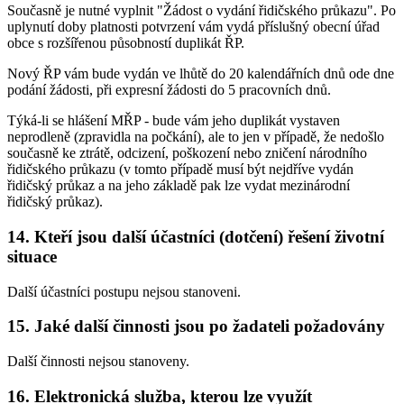
Současně je nutné vyplnit "Žádost o vydání řidičského průkazu". Po
uplynutí doby platnosti potvrzení vám vydá příslušný obecní úřad
obce s rozšířenou působností duplikát ŘP.
Nový ŘP vám bude vydán ve lhůtě do 20 kalendářních dnů ode dne
podání žádosti, při expresní žádosti do 5 pracovních dnů.
Týká-li se hlášení MŘP - bude vám jeho duplikát vystaven
neprodleně (zpravidla na počkání), ale to jen v případě, že nedošlo
současně ke ztrátě, odcizení, poškození nebo zničení národního
řidičského průkazu (v tomto případě musí být nejdříve vydán
řidičský průkaz a na jeho základě pak lze vydat mezinárodní
řidičský průkaz).
14. Kteří jsou další účastníci (dotčení) řešení životní
situace
Další účastníci postupu nejsou stanoveni.
15. Jaké další činnosti jsou po žadateli požadovány
Další činnosti nejsou stanoveny.
16. Elektronická služba, kterou lze využít