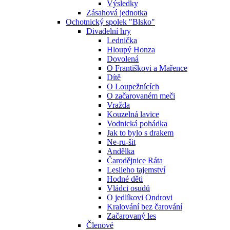
Výsledky
Zásahová jednotka
Ochotnický spolek "Blsko"
Divadelní hry
Lednička
Hloupý Honza
Dovolená
O Františkovi a Mařence
Dítě
O Loupežnících
O začarovaném meči
Vražda
Kouzelná lavice
Vodnická pohádka
Jak to bylo s drakem
Ne-ru-šit
Andělka
Čarodějnice Ráta
Leslieho tajemství
Hodné děti
Vládci osudů
O jedlíkovi Ondrovi
Kralování bez čarování
Začarovaný les
Členové