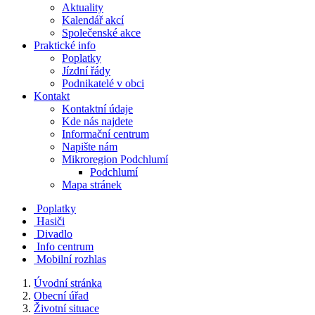
Aktuality
Kalendář akcí
Společenské akce
Praktické info
Poplatky
Jízdní řády
Podnikatelé v obci
Kontakt
Kontaktní údaje
Kde nás najdete
Informační centrum
Napište nám
Mikroregion Podchlumí
Podchlumí
Mapa stránek
Poplatky
Hasiči
Divadlo
Info centrum
Mobilní rozhlas
Úvodní stránka
Obecní úřad
Životní situace