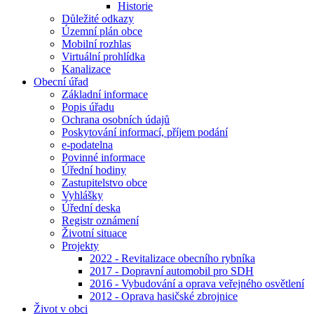
Historie
Důležité odkazy
Územní plán obce
Mobilní rozhlas
Virtuální prohlídka
Kanalizace
Obecní úřad
Základní informace
Popis úřadu
Ochrana osobních údajů
Poskytování informací, příjem podání
e-podatelna
Povinné informace
Úřední hodiny
Zastupitelstvo obce
Vyhlášky
Úřední deska
Registr oznámení
Životní situace
Projekty
2022 - Revitalizace obecního rybníka
2017 - Dopravní automobil pro SDH
2016 - Vybudování a oprava veřejného osvětlení
2012 - Oprava hasičské zbrojnice
Život v obci