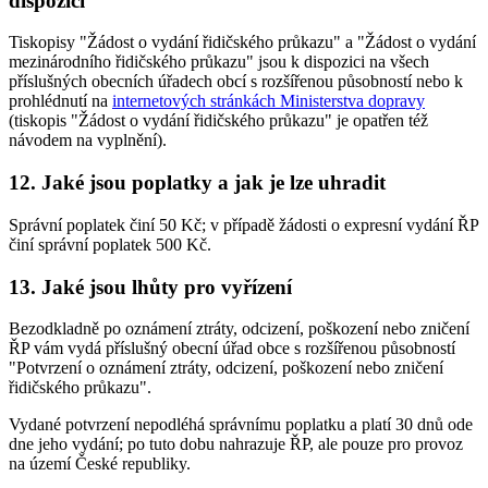
dispozici
Tiskopisy "Žádost o vydání řidičského průkazu" a "Žádost o vydání
mezinárodního řidičského průkazu" jsou k dispozici na všech
příslušných obecních úřadech obcí s rozšířenou působností nebo k
prohlédnutí na
internetových stránkách Ministerstva dopravy
(tiskopis "Žádost o vydání řidičského průkazu" je opatřen též
návodem na vyplnění).
12. Jaké jsou poplatky a jak je lze uhradit
Správní poplatek činí 50 Kč; v případě žádosti o expresní vydání ŘP
činí správní poplatek 500 Kč.
13. Jaké jsou lhůty pro vyřízení
Bezodkladně po oznámení ztráty, odcizení, poškození nebo zničení
ŘP vám vydá příslušný obecní úřad obce s rozšířenou působností
"Potvrzení o oznámení ztráty, odcizení, poškození nebo zničení
řidičského průkazu".
Vydané potvrzení nepodléhá správnímu poplatku a platí 30 dnů ode
dne jeho vydání; po tuto dobu nahrazuje ŘP, ale pouze pro provoz
na území České republiky.