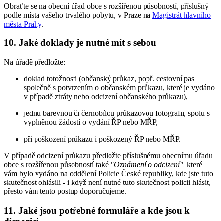
Obraťte se na obecní úřad obce s rozšířenou působností, příslušný
podle místa vašeho trvalého pobytu, v Praze na
Magistrát hlavního
města Prahy
.
10. Jaké doklady je nutné mít s sebou
Na úřadě předložte:
doklad totožnosti (občanský průkaz, popř. cestovní pas
společně s potvrzením o občanském průkazu, které je vydáno
v případě ztráty nebo odcizení občanského průkazu),
jednu barevnou či černobílou průkazovou fotografii, spolu s
vyplněnou žádostí o vydání ŘP nebo MŘP,
při poškození průkazu i poškozený ŘP nebo MŘP.
V případě odcizení průkazu předložte příslušnému obecnímu úřadu
obce s rozšířenou působností také
"Oznámení o odcizení"
, které
vám bylo vydáno na oddělení Policie České republiky, kde jste tuto
skutečnost ohlásili - i když není nutné tuto skutečnost policii hlásit,
přesto vám tento postup doporučujeme.
11. Jaké jsou potřebné formuláře a kde jsou k