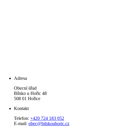
Adresa
Obecní úřad
Bílsko u Hořic 48
508 01 Hořice
Kontakt
Telefon:
+420 724 183 052
E-mail:
obec@bilskouhoric.cz