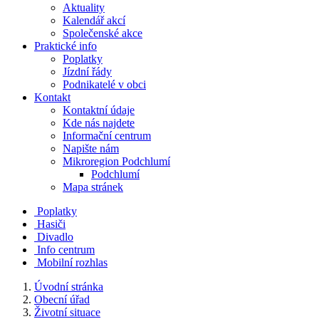
Aktuality
Kalendář akcí
Společenské akce
Praktické info
Poplatky
Jízdní řády
Podnikatelé v obci
Kontakt
Kontaktní údaje
Kde nás najdete
Informační centrum
Napište nám
Mikroregion Podchlumí
Podchlumí
Mapa stránek
Poplatky
Hasiči
Divadlo
Info centrum
Mobilní rozhlas
Úvodní stránka
Obecní úřad
Životní situace