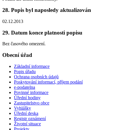
28. Popis byl naposledy aktualizován
02.12.2013
29. Datum konce platnosti popisu
Bez časového omezení.
Obecní úřad
Základní informace
Popis úřadu
Ochrana osobních údajů
Poskytování informací, příjem podání
e-podatelna
Povinné informace
Úřední hodiny
Zastupitelstvo obce
Vyhlášky
Úřední deska
Registr oznámení
Životní situace
Projekty