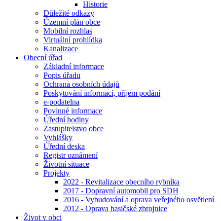
Historie
Důležité odkazy
Územní plán obce
Mobilní rozhlas
Virtuální prohlídka
Kanalizace
Obecní úřad
Základní informace
Popis úřadu
Ochrana osobních údajů
Poskytování informací, příjem podání
e-podatelna
Povinné informace
Úřední hodiny
Zastupitelstvo obce
Vyhlášky
Úřední deska
Registr oznámení
Životní situace
Projekty
2022 - Revitalizace obecního rybníka
2017 - Dopravní automobil pro SDH
2016 - Vybudování a oprava veřejného osvětlení
2012 - Oprava hasičské zbrojnice
Život v obci