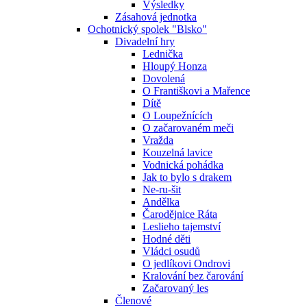
Výsledky
Zásahová jednotka
Ochotnický spolek "Blsko"
Divadelní hry
Lednička
Hloupý Honza
Dovolená
O Františkovi a Mařence
Dítě
O Loupežnících
O začarovaném meči
Vražda
Kouzelná lavice
Vodnická pohádka
Jak to bylo s drakem
Ne-ru-šit
Andělka
Čarodějnice Ráta
Leslieho tajemství
Hodné děti
Vládci osudů
O jedlíkovi Ondrovi
Kralování bez čarování
Začarovaný les
Členové