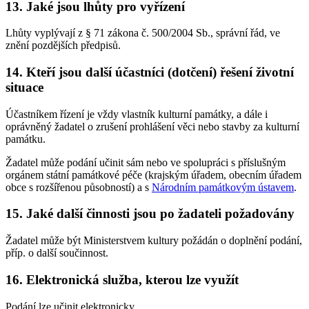
13. Jaké jsou lhůty pro vyřízení
Lhůty vyplývají z § 71 zákona č. 500/2004 Sb., správní řád, ve
znění pozdějších předpisů.
14. Kteří jsou další účastníci (dotčení) řešení životní
situace
Účastníkem řízení je vždy vlastník kulturní památky, a dále i
oprávněný žadatel o zrušení prohlášení věci nebo stavby za kulturní
památku.
Žadatel může podání učinit sám nebo ve spolupráci s příslušným
orgánem státní památkové péče (krajským úřadem, obecním úřadem
obce s rozšířenou působností) a s
Národním památkovým ústavem
.
15. Jaké další činnosti jsou po žadateli požadovány
Žadatel může být Ministerstvem kultury požádán o doplnění podání,
příp. o další součinnost.
16. Elektronická služba, kterou lze využít
Podání lze učinit elektronicky.