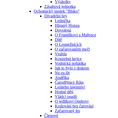
Výsledky
Zásahová jednotka
Ochotnický spolek "Blsko"
Divadelní hry
Lednička
Hloupý Honza
Dovolená
O Františkovi a Mařence
Dítě
O Loupežnících
O začarovaném meči
Vražda
Kouzelná lavice
Vodnická pohádka
Jak to bylo s drakem
Ne-ru-šit
Andělka
Čarodějnice Ráta
Leslieho tajemství
Hodné děti
Vládci osudů
O jedlíkovi Ondrovi
Kralování bez čarování
Začarovaný les
Členové