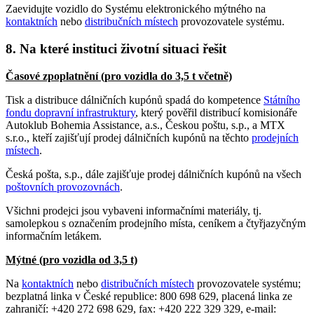
Zaevidujte vozidlo do Systému elektronického mýtného na
kontaktních
nebo
distribučních místech
provozovatele systému.
8. Na které instituci životní situaci řešit
Časové zpoplatnění (pro vozidla do 3,5 t včetně)
Tisk a distribuce dálničních kupónů spadá do kompetence
Státního
fondu dopravní infrastruktury
, který pověřil distribucí komisionáře
Autoklub Bohemia Assistance, a.s., Českou poštu, s.p., a MTX
s.r.o., kteří zajišťují prodej dálničních kupónů na těchto
prodejních
místech
.
Česká pošta, s.p., dále zajišťuje prodej dálničních kupónů na všech
poštovních provozovnách
.
Všichni prodejci jsou vybaveni informačními materiály, tj.
samolepkou s označením prodejního místa, ceníkem a čtyřjazyčným
informačním letákem.
Mýtné (pro vozidla od 3,5 t)
Na
kontaktních
nebo
distribučních místech
provozovatele systému;
bezplatná linka v České republice: 800 698 629, placená linka ze
zahraničí: +420 272 698 629, fax: +420 222 329 329, e-mail: