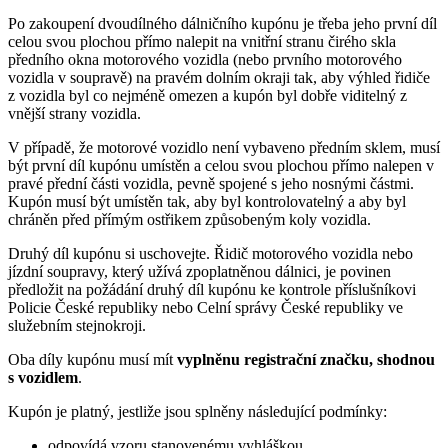
Po zakoupení dvoudílného dálničního kupónu je třeba jeho první díl
celou svou plochou přímo nalepit na vnitřní stranu čirého skla
předního okna motorového vozidla (nebo prvního motorového
vozidla v soupravě) na pravém dolním okraji tak, aby výhled řidiče
z vozidla byl co nejméně omezen a kupón byl dobře viditelný z
vnější strany vozidla.
V případě, že motorové vozidlo není vybaveno předním sklem, musí
být první díl kupónu umístěn a celou svou plochou přímo nalepen v
pravé přední části vozidla, pevně spojené s jeho nosnými částmi.
Kupón musí být umístěn tak, aby byl kontrolovatelný a aby byl
chráněn před přímým ostřikem způsobeným koly vozidla.
Druhý díl kupónu si uschovejte. Řidič motorového vozidla nebo
jízdní soupravy, který užívá zpoplatněnou dálnici, je povinen
předložit na požádání druhý díl kupónu ke kontrole příslušníkovi
Policie České republiky nebo Celní správy České republiky ve
služebním stejnokroji.
Oba díly kupónu musí mít
vyplněnu registrační značku, shodnou
s vozidlem
.
Kupón je platný, jestliže jsou splněny následující podmínky:
odpovídá vzoru stanovenému vyhláškou,