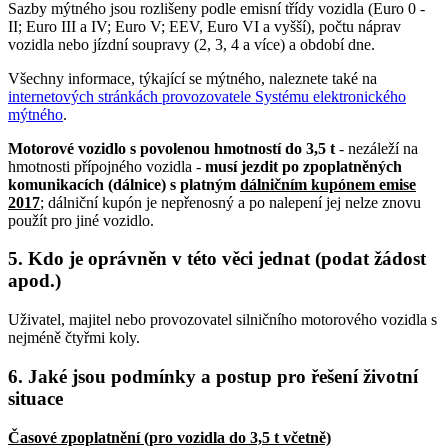
Sazby mýtného jsou rozlišeny podle emisní třídy vozidla (Euro 0 -
II; Euro III a IV; Euro V; EEV, Euro VI a vyšší), počtu náprav
vozidla nebo jízdní soupravy (2, 3, 4 a více) a období dne.
Všechny informace, týkající se mýtného, naleznete také na
internetových stránkách provozovatele Systému elektronického
mýtného
.
Motorové vozidlo s povolenou hmotností do 3,5 t
- nezáleží na
hmotnosti přípojného vozidla -
musí jezdit po zpoplatněných
komunikacích (dálnice) s platným
dálničním kupónem emise
2017
; dálniční kupón je nepřenosný a po nalepení jej nelze znovu
použít pro jiné vozidlo.
5. Kdo je oprávněn v této věci jednat (podat žádost
apod.)
Uživatel, majitel nebo provozovatel silničního motorového vozidla s
nejméně čtyřmi koly.
6. Jaké jsou podmínky a postup pro řešení životní
situace
Časové zpoplatnění (pro vozidla do 3,5 t včetně)