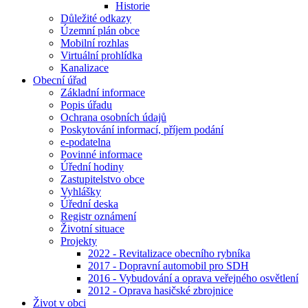
Historie
Důležité odkazy
Územní plán obce
Mobilní rozhlas
Virtuální prohlídka
Kanalizace
Obecní úřad
Základní informace
Popis úřadu
Ochrana osobních údajů
Poskytování informací, příjem podání
e-podatelna
Povinné informace
Úřední hodiny
Zastupitelstvo obce
Vyhlášky
Úřední deska
Registr oznámení
Životní situace
Projekty
2022 - Revitalizace obecního rybníka
2017 - Dopravní automobil pro SDH
2016 - Vybudování a oprava veřejného osvětlení
2012 - Oprava hasičské zbrojnice
Život v obci