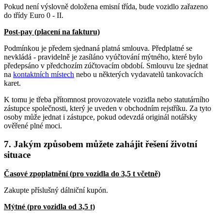
Pokud není výslovně doložena emisní třída, bude vozidlo zařazeno
do třídy Euro 0 - II.
Post-pay (placení na fakturu)
Podmínkou je předem sjednaná platná smlouva. Předplatné se
nevkládá - pravidelně je zasíláno vyúčtování mýtného, které bylo
předepsáno v předchozím zúčtovacím období. Smlouvu lze sjednat
na
kontaktních místech
nebo u některých vydavatelů tankovacích
karet.
K tomu je třeba přítomnost provozovatele vozidla nebo statutárního
zástupce společnosti, který je uveden v obchodním rejstříku. Za tyto
osoby může jednat i zástupce, pokud odevzdá originál notářsky
ověřené plné moci.
7. Jakým způsobem můžete zahájit řešení životní
situace
Časové zpoplatnění (pro vozidla do 3,5 t včetně)
Zakupte příslušný dálniční kupón.
Mýtné (pro vozidla od 3,5 t)