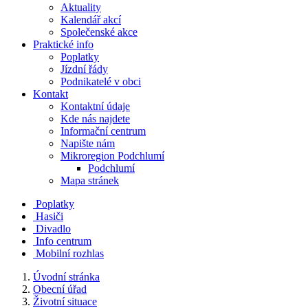
Aktuality
Kalendář akcí
Společenské akce
Praktické info
Poplatky
Jízdní řády
Podnikatelé v obci
Kontakt
Kontaktní údaje
Kde nás najdete
Informační centrum
Napište nám
Mikroregion Podchlumí
Podchlumí
Mapa stránek
Poplatky
Hasiči
Divadlo
Info centrum
Mobilní rozhlas
Úvodní stránka
Obecní úřad
Životní situace