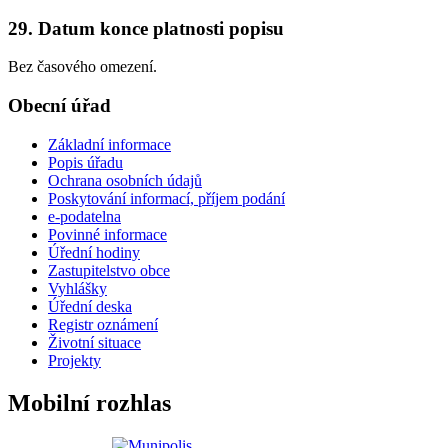
29. Datum konce platnosti popisu
Bez časového omezení.
Obecní úřad
Základní informace
Popis úřadu
Ochrana osobních údajů
Poskytování informací, příjem podání
e-podatelna
Povinné informace
Úřední hodiny
Zastupitelstvo obce
Vyhlášky
Úřední deska
Registr oznámení
Životní situace
Projekty
Mobilní rozhlas