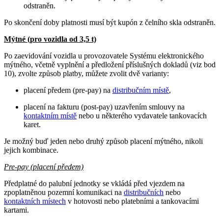
odstraněn.
Po skončení doby platnosti musí být kupón z čelního skla odstraněn.
Mýtné (pro vozidla od 3,5 t)
Po zaevidování vozidla u provozovatele Systému elektronického
mýtného, včetně vyplnění a předložení příslušných dokladů (viz bod
10), zvolte způsob platby, můžete zvolit dvě varianty:
placení předem (pre-pay) na
distribučním místě
,
placení na fakturu (post-pay) uzavřením smlouvy na
kontaktním místě
nebo u některého vydavatele tankovacích
karet.
Je možný buď jeden nebo druhý způsob placení mýtného, nikoli
jejich kombinace.
Pre-pay (placení předem)
Předplatné do palubní jednotky se vkládá před vjezdem na
zpoplatněnou pozemní komunikaci na
distribučních
nebo
kontaktních místech
v hotovosti nebo platebními a tankovacími
kartami.