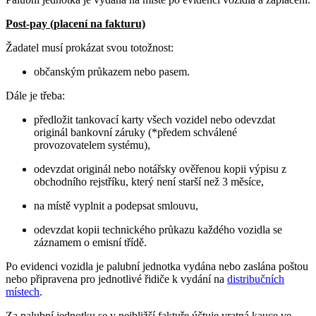
Post-pay (placení na fakturu)
Žadatel musí prokázat svou totožnost:
občanským průkazem nebo pasem.
Dále je třeba:
předložit tankovací karty všech vozidel nebo odevzdat
originál bankovní záruky (*předem schválené
provozovatelem systému),
odevzdat originál nebo notářsky ověřenou kopii výpisu z
obchodního rejstříku, který není starší než 3 měsíce,
na místě vyplnit a podepsat smlouvu,
odevzdat kopii technického průkazu každého vozidla se
záznamem o emisní třídě.
Po evidenci vozidla je palubní jednotka vydána nebo zaslána poštou
nebo připravena pro jednotlivé řidiče k vydání na
distribučních
místech
.
Za palubní jednotku se v nejbližší faktuře účtuje vratná kauce ve