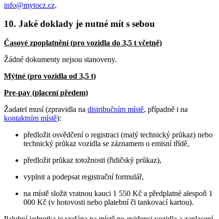
info@mytocz.cz
.
10. Jaké doklady je nutné mít s sebou
Časové zpoplatnění (pro vozidla do 3,5 t včetně)
Žádné dokumenty nejsou stanoveny.
Mýtné (pro vozidla od 3,5 t)
Pre-pay (placení předem)
Žadatel musí (zpravidla na
distribučním místě
, případně i na
kontaktním místě
):
předložit osvědčení o registraci (malý technický průkaz) nebo
technický průkaz vozidla se záznamem o emisní třídě,
předložit průkaz totožnosti (řidičský průkaz),
vyplnit a podepsat registrační formulář,
na místě složit vratnou kauci 1 550 Kč a předplatné alespoň 1
000 Kč (v hotovosti nebo platební či tankovací kartou).
Palubní jednotka je vydána na místě po evidenci vozidla a zaplacení.