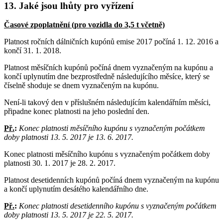
13. Jaké jsou lhůty pro vyřízení
Časové zpoplatnění (pro vozidla do 3,5 t včetně)
Platnost ročních dálničních kupónů emise 2017 počíná 1. 12. 2016 a
končí 31. 1. 2018.
Platnost měsíčních kupónů počíná dnem vyznačeným na kupónu a
končí uplynutím dne bezprostředně následujícího měsíce, který se
číselně shoduje se dnem vyznačeným na kupónu.
Není-li takový den v příslušném následujícím kalendářním měsíci,
připadne konec platnosti na jeho poslední den.
Př.
:
Konec platnosti měsíčního kupónu s vyznačeným počátkem
doby platnosti 13. 5. 2017 je 13. 6. 2017.
Konec platnosti měsíčního kupónu s vyznačeným počátkem doby
platnosti 30. 1. 2017 je 28. 2. 2017.
Platnost desetidenních kupónů počíná dnem vyznačeným na kupónu
a končí uplynutím desátého kalendářního dne.
Př.
:
Konec platnosti desetidenního kupónu s vyznačeným počátkem
doby platnosti 13. 5. 2017 je 22. 5. 2017.