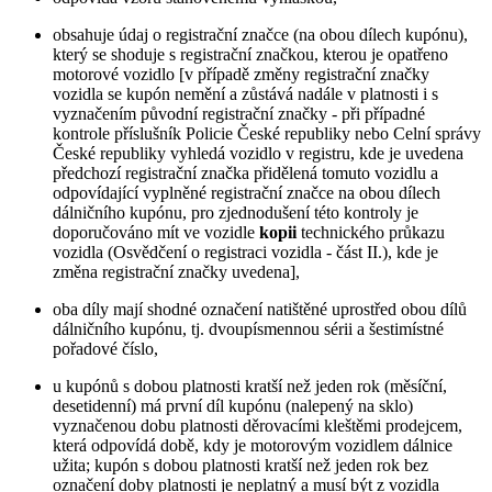
obsahuje údaj o registrační značce (na obou dílech kupónu),
který se shoduje s registrační značkou, kterou je opatřeno
motorové vozidlo [v případě změny registrační značky
vozidla se kupón nemění a zůstává nadále v platnosti i s
vyznačením původní registrační značky - při případné
kontrole příslušník Policie České republiky nebo Celní správy
České republiky vyhledá vozidlo v registru, kde je uvedena
předchozí registrační značka přidělená tomuto vozidlu a
odpovídající vyplněné registrační značce na obou dílech
dálničního kupónu, pro zjednodušení této kontroly je
doporučováno mít ve vozidle
kopii
technického průkazu
vozidla (Osvědčení o registraci vozidla - část II.), kde je
změna registrační značky uvedena],
oba díly mají shodné označení natištěné uprostřed obou dílů
dálničního kupónu, tj. dvoupísmennou sérii a šestimístné
pořadové číslo,
u kupónů s dobou platnosti kratší než jeden rok (měsíční,
desetidenní) má první díl kupónu (nalepený na sklo)
vyznačenou dobu platnosti děrovacími kleštěmi prodejcem,
která odpovídá době, kdy je motorovým vozidlem dálnice
užita; kupón s dobou platnosti kratší než jeden rok bez
označení doby platnosti je neplatný a musí být z vozidla