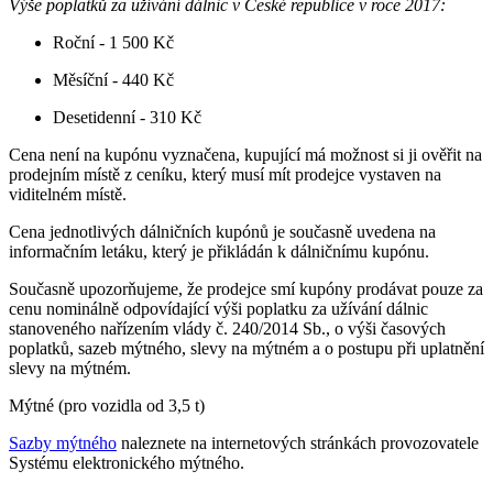
Výše poplatků za užívání dálnic v České republice v roce 2017:
Roční - 1 500 Kč
Měsíční - 440 Kč
Desetidenní - 310 Kč
Cena není na kupónu vyznačena, kupující má možnost si ji ověřit na
prodejním místě z ceníku, který musí mít prodejce vystaven na
viditelném místě.
Cena jednotlivých dálničních kupónů je současně uvedena na
informačním letáku, který je přikládán k dálničnímu kupónu.
Současně upozorňujeme, že prodejce smí kupóny prodávat pouze za
cenu nominálně odpovídající výši poplatku za užívání dálnic
stanoveného nařízením vlády č. 240/2014 Sb., o výši časových
poplatků, sazeb mýtného, slevy na mýtném a o postupu při uplatnění
slevy na mýtném.
Mýtné (pro vozidla od 3,5 t)
Sazby mýtného
naleznete na internetových stránkách provozovatele
Systému elektronického mýtného.