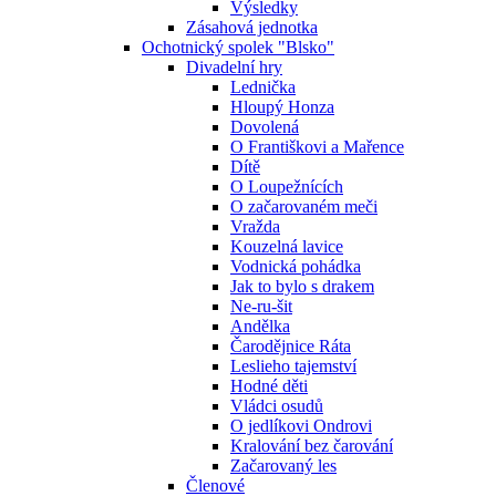
Výsledky
Zásahová jednotka
Ochotnický spolek "Blsko"
Divadelní hry
Lednička
Hloupý Honza
Dovolená
O Františkovi a Mařence
Dítě
O Loupežnících
O začarovaném meči
Vražda
Kouzelná lavice
Vodnická pohádka
Jak to bylo s drakem
Ne-ru-šit
Andělka
Čarodějnice Ráta
Leslieho tajemství
Hodné děti
Vládci osudů
O jedlíkovi Ondrovi
Kralování bez čarování
Začarovaný les
Členové