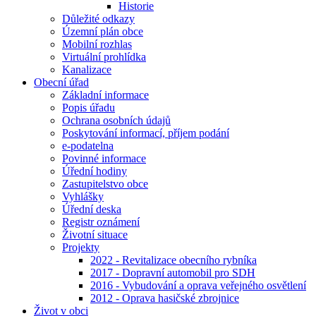
Historie
Důležité odkazy
Územní plán obce
Mobilní rozhlas
Virtuální prohlídka
Kanalizace
Obecní úřad
Základní informace
Popis úřadu
Ochrana osobních údajů
Poskytování informací, příjem podání
e-podatelna
Povinné informace
Úřední hodiny
Zastupitelstvo obce
Vyhlášky
Úřední deska
Registr oznámení
Životní situace
Projekty
2022 - Revitalizace obecního rybníka
2017 - Dopravní automobil pro SDH
2016 - Vybudování a oprava veřejného osvětlení
2012 - Oprava hasičské zbrojnice
Život v obci