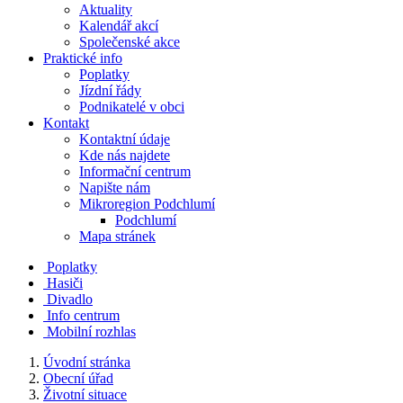
Aktuality
Kalendář akcí
Společenské akce
Praktické info
Poplatky
Jízdní řády
Podnikatelé v obci
Kontakt
Kontaktní údaje
Kde nás najdete
Informační centrum
Napište nám
Mikroregion Podchlumí
Podchlumí
Mapa stránek
Poplatky
Hasiči
Divadlo
Info centrum
Mobilní rozhlas
Úvodní stránka
Obecní úřad
Životní situace