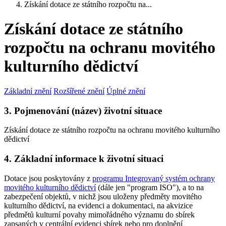
Získání dotace ze státního rozpočtu na...
Získání dotace ze státního
rozpočtu na ochranu movitého
kulturního dědictví
Základní znění
Rozšířené znění
Úplné znění
3. Pojmenování (název) životní situace
Získání dotace ze státního rozpočtu na ochranu movitého kulturního
dědictví
4. Základní informace k životní situaci
Dotace jsou poskytovány z
programu Integrovaný systém ochrany
movitého kulturního dědictví
(dále jen "program ISO"), a to na
zabezpečení objektů, v nichž jsou uloženy předměty movitého
kulturního dědictví, na evidenci a dokumentaci, na akvizice
předmětů kulturní povahy mimořádného významu do sbírek
zapsaných v centrální evidenci sbírek nebo pro doplnění