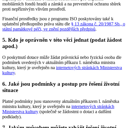
mobilárních fondů hradů a zámků a na preventivní ochranu sbírek
proti nepříznivým vlivům prostředí.
Finanční prostředky jsou z programu ISO poskytovány také k
uplatnění předkupního práva státu dle
§ 13 zákona č. 20/1987 Sb., o
státní památkové péči, ve znění pozdějších předpisů
.
5. Kdo je oprávněn v této věci jednat (podat žádost
apod.)
O poskytnutí dotace může žádat právnická nebo fyzická osoba dle
podmínek uvedených v aktuálním příkazu I. náměstka ministra
kultury, který je uveřejněn na
internetových stránkách Ministerstva
kultury
.
6. Jaké jsou podmínky a postup pro řešení životní
situace
Platné podmínky jsou stanoveny aktuálním příkazem I. náměstka
ministra kultury, který je uveřejněn na
internetových stránkách
Ministerstva kultury
(společně se žádostmi o dotaci a dalšími
podklady).
7. Jakým způsobem můžete zahájit řešení životní