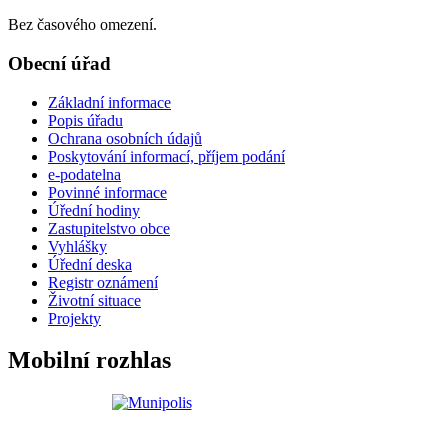
Bez časového omezení.
Obecní úřad
Základní informace
Popis úřadu
Ochrana osobních údajů
Poskytování informací, příjem podání
e-podatelna
Povinné informace
Úřední hodiny
Zastupitelstvo obce
Vyhlášky
Úřední deska
Registr oznámení
Životní situace
Projekty
Mobilní rozhlas