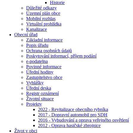
Historie
Důležité odkazy
Územní plán obce
Mobilní rozhlas
Virtuální prohlídka
Kanalizace
Obecní úřad
Základní informace
Popis úřadu
Ochrana osobních údajů
Poskytování informací, příjem podání
e-podatelna
Povinné informace
Úřední hodiny
Zastupitelstvo obce
Vyhlášky
Úřední deska
Registr oznámení
Životní situace
Projekty
2022 - Revitalizace obecního rybníka
2017 - Dopravní automobil pro SDH
2016 - Vybudování a oprava veřejného osvětlení
2012 - Oprava hasičské zbrojnice
Život v obci