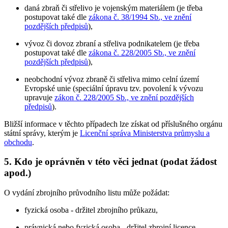
daná zbraň či střelivo je vojenským materiálem (je třeba
postupovat také dle
zákona č. 38/1994 Sb., ve znění
pozdějších předpisů
),
vývoz či dovoz zbraní a střeliva podnikatelem (je třeba
postupovat také dle
zákona č. 228/2005 Sb., ve znění
pozdějších předpisů
),
neobchodní vývoz zbraně či střeliva mimo celní území
Evropské unie (speciální úpravu tzv. povolení k vývozu
upravuje
zákon č. 228/2005 Sb., ve znění pozdějších
předpisů
).
Bližší informace v těchto případech lze získat od příslušného orgánu
státní správy, kterým je
Licenční správa Ministerstva průmyslu a
obchodu
.
5. Kdo je oprávněn v této věci jednat (podat žádost
apod.)
O vydání zbrojního průvodního listu může požádat:
fyzická osoba - držitel zbrojního průkazu,
právnická nebo fyzická osoba - držitel zbrojní licence,