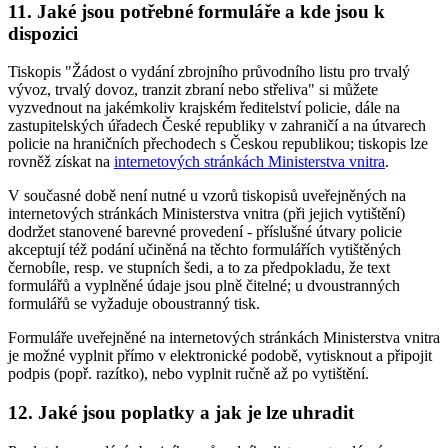
11. Jaké jsou potřebné formuláře a kde jsou k
dispozici
Tiskopis "Žádost o vydání zbrojního průvodního listu pro trvalý
vývoz, trvalý dovoz, tranzit zbraní nebo střeliva" si můžete
vyzvednout na jakémkoliv krajském ředitelství policie, dále na
zastupitelských úřadech České republiky v zahraničí a na útvarech
policie na hraničních přechodech s Českou republikou; tiskopis lze
rovněž získat na
internetových stránkách Ministerstva vnitra
.
V současné době není nutné u vzorů tiskopisů uveřejněných na
internetových stránkách Ministerstva vnitra (při jejich vytištění)
dodržet stanovené barevné provedení - příslušné útvary policie
akceptují též podání učiněná na těchto formulářích vytištěných
černobíle, resp. ve stupních šedi, a to za předpokladu, že text
formulářů a vyplněné údaje jsou plně čitelné; u dvoustranných
formulářů se vyžaduje oboustranný tisk.
Formuláře uveřejněné na internetových stránkách Ministerstva vnitra
je možné vyplnit přímo v elektronické podobě, vytisknout a připojit
podpis (popř. razítko), nebo vyplnit ručně až po vytištění.
12. Jaké jsou poplatky a jak je lze uhradit