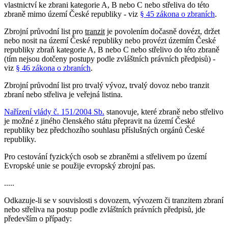
vlastnictví ke zbrani kategorie A, B nebo C nebo střeliva do této
zbraně mimo území České republiky - viz
§ 45 zákona o zbraních
.
Zbrojní průvodní list pro
tranzit
je povolením dočasně dovézt, držet
nebo nosit na území České republiky nebo provézt územím České
republiky zbraň kategorie A, B nebo C nebo střelivo do této zbraně
(tím nejsou dotčeny postupy podle zvláštních právních předpisů) -
viz
§ 46 zákona o zbraních
.
Zbrojní průvodní list pro trvalý vývoz, trvalý dovoz nebo tranzit
zbraní nebo střeliva je veřejná listina.
Nařízení vlády č. 151/2004 Sb.
stanovuje, které zbraně nebo střelivo
je možné z jiného členského státu přepravit na území České
republiky bez předchozího souhlasu příslušných orgánů České
republiky.
Pro cestování fyzických osob se zbraněmi a střelivem po území
Evropské unie se použije evropský zbrojní pas.
.....
Odkazuje-li se v souvislosti s dovozem, vývozem či tranzitem zbraní
nebo střeliva na postup podle zvláštních právních předpisů, jde
především o případy: