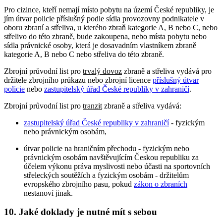
Pro cizince, kteří nemají místo pobytu na území České republiky, je
jím útvar policie příslušný podle sídla provozovny podnikatele v
oboru zbraní a střeliva, u kterého zbraň kategorie A, B nebo C, nebo
střelivo do této zbraně, bude zakoupena, nebo místa pobytu nebo
sídla právnické osoby, která je dosavadním vlastníkem zbraně
kategorie A, B nebo C nebo střeliva do této zbraně.
Zbrojní průvodní list pro
trvalý dovoz
zbraně a střeliva vydává pro
držitele zbrojního průkazu nebo zbrojní licence
příslušný útvar
policie
nebo
zastupitelský úřad České republiky v zahraničí
.
Zbrojní průvodní list pro
tranzit
zbraně a střeliva vydává:
zastupitelský úřad České republiky v zahraničí
- fyzickým
nebo právnickým osobám,
útvar policie na hraničním přechodu - fyzickým nebo
právnickým osobám navštěvujícím Českou republiku za
účelem výkonu práva myslivosti nebo účasti na sportovních
střeleckých soutěžích a fyzickým osobám - držitelům
evropského zbrojního pasu, pokud
zákon o zbraních
nestanoví jinak.
10. Jaké doklady je nutné mít s sebou