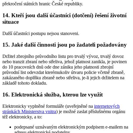
překročení státních hranic České republiky.
14. Kteří jsou další účastníci (dotčení) řešení životní
situace
Další účastníci postupu nejsou stanoveni.
15. Jaké další činnosti jsou po žadateli požadovány
Držitel zbrojního průvodního listu pro trvalý vývoz, trvalý dovoz
nebo tranzit zbraní nebo střeliva, jehož platnost zanikla, je povinen
do 10 pracovních dnů ode dne zániku jeho platnosti zbrojní
průvodní list odevzdat kterémukoliv útvaru policie včetně zbraně,
zakázaného doplňku zbraně nebo střeliva, je-li jejich držitelem na
základě tohoto dokladu.
16. Elektronická služba, kterou lze využít
Elektronicky vyplněné formuláře (uveřejněné na
internetových
stránkách Ministerstva vnitra
) je možné zaslat příslušnému orgánu
též elektronicky, a to:
podepsané uznávaným elektronickým podpisem e-mailem na
adresu elektronické podatelny,