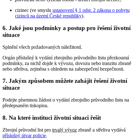
cizinec (ve smyslu
ustanovení § 1 odst. 2 zákona o pobytu
cizinců na území České republiky
).
6. Jaké jsou podmínky a postup pro řešení životní
situace
Splnění všech požadovaných náležitostí.
Orgán příslušný k vydání zbrojního průvodního listu přezkoumá
podmínky, za nichž dojde k vývozu, dovozu nebo tranzitu zbraně
nebo střeliva, zejména s ohledem na zabezpečení bezpečnosti.
7. Jakým způsobem můžete zahájit řešení životní
situace
Podejte písemnou žádost o vydání zbrojního průvodního listu na
předepsaném tiskopisu.
8. Na které instituci životní situaci řešit
Zbrojní průvodní list pro
trvalý vývoz
zbraně a střeliva vydává
příslušný útvar policie
.