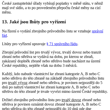
České zastupitelské úřady vybírají poplatky v měně státu, v němž
mají své sídlo, a to po provedeném přepočtu české měny na cizí
měnu.
13. Jaké jsou lhůty pro vyřízení
Na řízení o vydání zbrojního průvodního listu se vztahuje
správní
řád
.
Lhůty pro vyřízení upravuje
§ 71 správního řádu
.
Zbrojní průvodní list pro trvalý vývoz, trvalý dovoz nebo tranzit
zbraní nebo střeliva se vydává na dobu, po kterou se zbraň,
zakázaný doplněk zbraně nebo střelivo bude nacházet na území
České republiky, nejdéle však na dobu 3 měsíců.
Každý, kdo nabude vlastnictví ke zbrani kategorie A, B nebo C
nebo střelivu do této zbraně na základě zbrojního průvodního listu
pro
trvalý vývoz
zbraně nebo střeliva, je povinen nejpozději do 5
dnů po nabytí vlastnictví ke zbrani kategorie A, B nebo C nebo
střelivu do této zbraně je trvale vyvézt mimo území České republiky.
Držitel zbrojního průvodního listu pro
trvalý dovoz
zbraně nebo
střeliva je povinen oznámit dovoz zbraně kategorie A, B nebo C
nebo střeliva do této zbraně nejpozději do 10 dnů ode dne