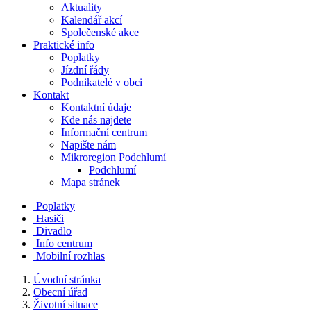
Aktuality
Kalendář akcí
Společenské akce
Praktické info
Poplatky
Jízdní řády
Podnikatelé v obci
Kontakt
Kontaktní údaje
Kde nás najdete
Informační centrum
Napište nám
Mikroregion Podchlumí
Podchlumí
Mapa stránek
Poplatky
Hasiči
Divadlo
Info centrum
Mobilní rozhlas
Úvodní stránka
Obecní úřad
Životní situace