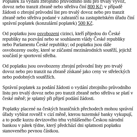
Poplatek za vydání zbrojního průvodního listu pro trvalý vývoz,
dovoz nebo tranzit zbraně nebo střeliva činí
800 Kč
; v případě
žádosti o zbrojní průvodní list pro trvalý dovoz nebo pro tranzit
zbraně nebo střeliva podané v zahraničí na zastupitelském úřadu činí
správní poplatek (konzulární poplatek)
500 Kč
.
Od poplatku jsou
osvobozeni
cizinci, kteří přijedou do České
republiky na pozvání nebo se souhlasem vlády České republiky
nebo Parlamentu České republiky; od poplatku jsou dále
osvobozeny osoby, které se zúčastní mezinárodních soutěží, jejichž
součástí je sportovní střelba.
Od poplatku jsou osvobozeny zbrojní průvodní listy pro trvalý
dovoz nebo pro tranzit na zbraně získané jako ceny ve střeleckých
nebo podobných soutěžích.
Správní poplatek za podání žádosti o vydání zbrojního průvodního
listu pro trvalý dovoz nebo pro tranzit zbraně nebo střeliva se platí v
české měně; je splatný při přijetí podání žádosti.
Poplatky placené na českých hraničních přechodech mohou správní
úřady vybírat rovněž v cizí měně, kterou tuzemské banky vykupují,
a to podle kurzu devizového trhu vyhlášeného Českou národní
bankou v pátek týdne, který předchází dni splatnosti poplatku
stanoveného pevnou částkou.