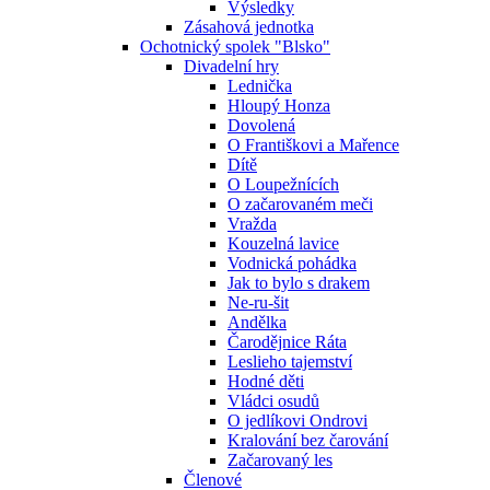
Výsledky
Zásahová jednotka
Ochotnický spolek "Blsko"
Divadelní hry
Lednička
Hloupý Honza
Dovolená
O Františkovi a Mařence
Dítě
O Loupežnících
O začarovaném meči
Vražda
Kouzelná lavice
Vodnická pohádka
Jak to bylo s drakem
Ne-ru-šit
Andělka
Čarodějnice Ráta
Leslieho tajemství
Hodné děti
Vládci osudů
O jedlíkovi Ondrovi
Kralování bez čarování
Začarovaný les
Členové