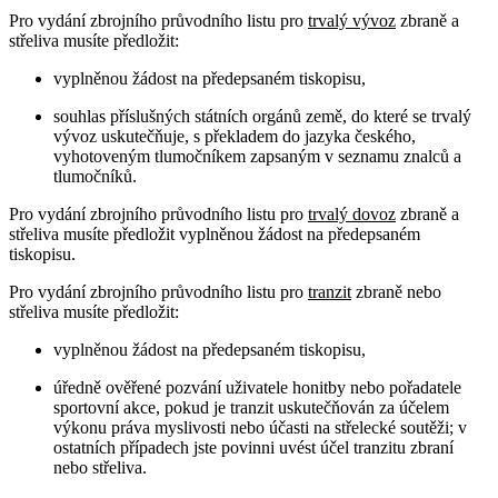
Pro vydání zbrojního průvodního listu pro
trvalý vývoz
zbraně a
střeliva musíte předložit:
vyplněnou žádost na předepsaném tiskopisu,
souhlas příslušných státních orgánů země, do které se trvalý
vývoz uskutečňuje, s překladem do jazyka českého,
vyhotoveným tlumočníkem zapsaným v seznamu znalců a
tlumočníků.
Pro vydání zbrojního průvodního listu pro
trvalý dovoz
zbraně a
střeliva musíte předložit vyplněnou žádost na předepsaném
tiskopisu.
Pro vydání zbrojního průvodního listu pro
tranzit
zbraně nebo
střeliva musíte předložit:
vyplněnou žádost na předepsaném tiskopisu,
úředně ověřené pozvání uživatele honitby nebo pořadatele
sportovní akce, pokud je tranzit uskutečňován za účelem
výkonu práva myslivosti nebo účasti na střelecké soutěži; v
ostatních případech jste povinni uvést účel tranzitu zbraní
nebo střeliva.