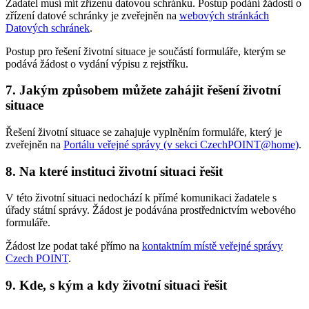
Žadatel musí mít zřízenu datovou schránku. Postup podání žádosti o
zřízení datové schránky je zveřejněn na
webových stránkách
Datových schránek
.
Postup pro řešení životní situace je součástí formuláře, kterým se
podává žádost o vydání výpisu z rejstříku.
7. Jakým způsobem můžete zahájit řešení životní
situace
Řešení životní situace se zahajuje vyplněním formuláře, který je
zveřejněn na
Portálu veřejné správy (v sekci CzechPOINT@home)
.
8. Na které instituci životní situaci řešit
V této životní situaci nedochází k přímé komunikaci žadatele s
úřady státní správy. Žádost je podávána prostřednictvím webového
formuláře.
Žádost lze podat také přímo na
kontaktním místě veřejné správy
Czech POINT
.
9. Kde, s kým a kdy životní situaci řešit