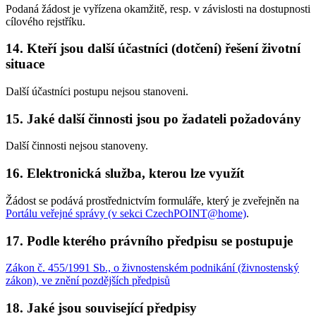
Podaná žádost je vyřízena okamžitě, resp. v závislosti na dostupnosti
cílového rejstříku.
14. Kteří jsou další účastníci (dotčení) řešení životní
situace
Další účastníci postupu nejsou stanoveni.
15. Jaké další činnosti jsou po žadateli požadovány
Další činnosti nejsou stanoveny.
16. Elektronická služba, kterou lze využít
Žádost se podává prostřednictvím formuláře, který je zveřejněn na
Portálu veřejné správy (v sekci CzechPOINT@home)
.
17. Podle kterého právního předpisu se postupuje
Zákon č. 455/1991 Sb., o živnostenském podnikání (živnostenský
zákon), ve znění pozdějších předpisů
18. Jaké jsou související předpisy