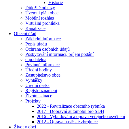
Historie
Důležité odkazy
Územní plán obce
Mobilní rozhlas
Virtuální prohlídka
Kanalizace
Obecní úřad
Základní informace
Popis úřadu
Ochrana osobních údajů
Poskytování informací, příjem podání
e-podatelna
Povinné informace
Úřední hodiny
Zastupitelstvo obce
Vyhlášky
Úřední deska
Registr oznámení
Životní situace
Projekty
2022 - Revitalizace obecního rybníka
2017 - Dopravní automobil pro SDH
2016 - Vybudování a oprava veřejného osvětlení
2012 - Oprava hasičské zbrojnice
Život v obci