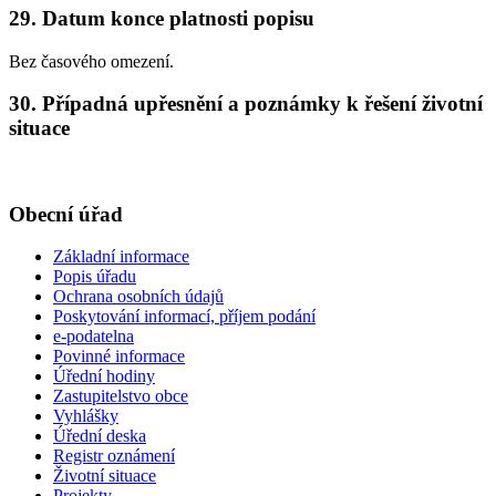
29. Datum konce platnosti popisu
Bez časového omezení.
30. Případná upřesnění a poznámky k řešení životní
situace
Obecní úřad
Základní informace
Popis úřadu
Ochrana osobních údajů
Poskytování informací, příjem podání
e-podatelna
Povinné informace
Úřední hodiny
Zastupitelstvo obce
Vyhlášky
Úřední deska
Registr oznámení
Životní situace
Projekty