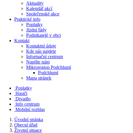
Aktuality
Kalendář akcí
Společenské akce
Praktické info
Poplatky
Jízdní řády
Podnikatelé v obci
Kontakt
Kontaktní údaje
Kde nás najdete
Informační centrum
Napište nám
Mikroregion Podchlumí
Podchlumí
Mapa stránek
Poplatky
Hasiči
Divadlo
Info centrum
Mobilní rozhlas
Úvodní stránka
Obecní úřad
Životní situace