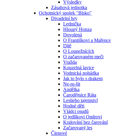
Výsledky
Zásahová jednotka
Ochotnický spolek "Blsko"
Divadelní hry
Lednička
Hloupý Honza
Dovolená
O Františkovi a Mařence
Dítě
O Loupežnících
O začarovaném meči
Vražda
Kouzelná lavice
Vodnická pohádka
Jak to bylo s drakem
Ne-ru-šit
Andělka
Čarodějnice Ráta
Leslieho tajemství
Hodné děti
Vládci osudů
O jedlíkovi Ondrovi
Kralování bez čarování
Začarovaný les
Členové