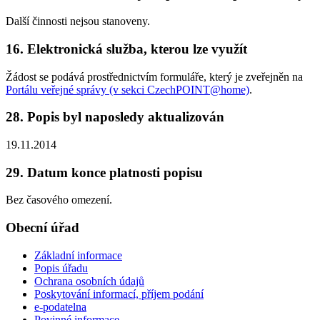
Další činnosti nejsou stanoveny.
16. Elektronická služba, kterou lze využít
Žádost se podává prostřednictvím formuláře, který je zveřejněn na
Portálu veřejné správy (v sekci CzechPOINT@home)
.
28. Popis byl naposledy aktualizován
19.11.2014
29. Datum konce platnosti popisu
Bez časového omezení.
Obecní úřad
Základní informace
Popis úřadu
Ochrana osobních údajů
Poskytování informací, příjem podání
e-podatelna
Povinné informace