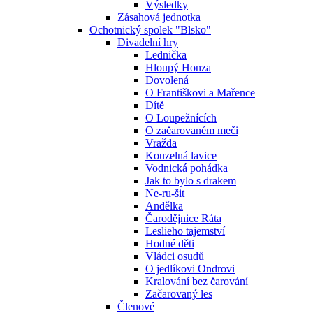
Výsledky
Zásahová jednotka
Ochotnický spolek "Blsko"
Divadelní hry
Lednička
Hloupý Honza
Dovolená
O Františkovi a Mařence
Dítě
O Loupežnících
O začarovaném meči
Vražda
Kouzelná lavice
Vodnická pohádka
Jak to bylo s drakem
Ne-ru-šit
Andělka
Čarodějnice Ráta
Leslieho tajemství
Hodné děti
Vládci osudů
O jedlíkovi Ondrovi
Kralování bez čarování
Začarovaný les
Členové