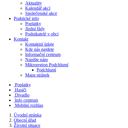
Aktuality
Kalendář akcí
Společenské akce
Praktické info
Poplatky
Jízdní řády
Podnikatelé v obci
Kontakt
Kontaktní údaje
Kde nás najdete
Informační centrum
Napište nám
Mikroregion Podchlumí
Podchlumí
Mapa stránek
Poplatky
Hasiči
Divadlo
Info centrum
Mobilní rozhlas
Úvodní stránka
Obecní úřad
Životní situace