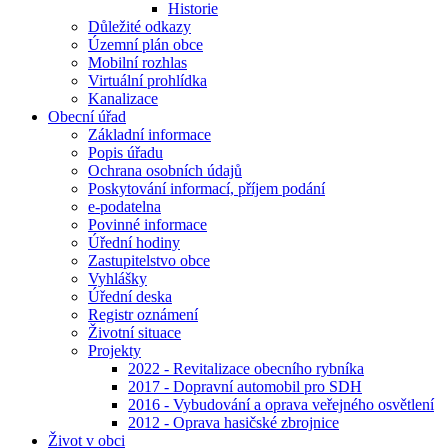
Historie
Důležité odkazy
Územní plán obce
Mobilní rozhlas
Virtuální prohlídka
Kanalizace
Obecní úřad
Základní informace
Popis úřadu
Ochrana osobních údajů
Poskytování informací, příjem podání
e-podatelna
Povinné informace
Úřední hodiny
Zastupitelstvo obce
Vyhlášky
Úřední deska
Registr oznámení
Životní situace
Projekty
2022 - Revitalizace obecního rybníka
2017 - Dopravní automobil pro SDH
2016 - Vybudování a oprava veřejného osvětlení
2012 - Oprava hasičské zbrojnice
Život v obci