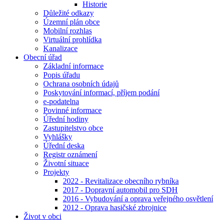
Historie
Důležité odkazy
Územní plán obce
Mobilní rozhlas
Virtuální prohlídka
Kanalizace
Obecní úřad
Základní informace
Popis úřadu
Ochrana osobních údajů
Poskytování informací, příjem podání
e-podatelna
Povinné informace
Úřední hodiny
Zastupitelstvo obce
Vyhlášky
Úřední deska
Registr oznámení
Životní situace
Projekty
2022 - Revitalizace obecního rybníka
2017 - Dopravní automobil pro SDH
2016 - Vybudování a oprava veřejného osvětlení
2012 - Oprava hasičské zbrojnice
Život v obci