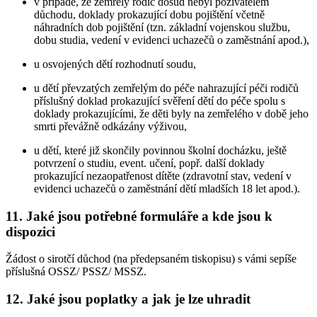
v případě, že zemřelý rodič dosud nebyl poživatelem
důchodu, doklady prokazující dobu pojištění včetně
náhradních dob pojištění (tzn. základní vojenskou službu,
dobu studia, vedení v evidenci uchazečů o zaměstnání apod.),
u osvojených dětí rozhodnutí soudu,
u dětí převzatých zemřelým do péče nahrazující péči rodičů
příslušný doklad prokazující svěření dětí do péče spolu s
doklady prokazujícími, že děti byly na zemřelého v době jeho
smrti převážně odkázány výživou,
u dětí, které již skončily povinnou školní docházku, ještě
potvrzení o studiu, event. učení, popř. další doklady
prokazující nezaopatřenost dítěte (zdravotní stav, vedení v
evidenci uchazečů o zaměstnání dětí mladších 18 let apod.).
11. Jaké jsou potřebné formuláře a kde jsou k
dispozici
Žádost o sirotčí důchod (na předepsaném tiskopisu) s vámi sepíše
příslušná OSSZ/ PSSZ/ MSSZ.
12. Jaké jsou poplatky a jak je lze uhradit