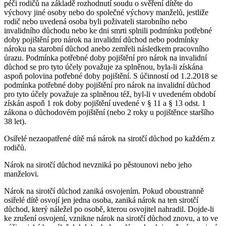
péči rodičů na základě rozhodnutí soudu o svěření dítěte do
výchovy jiné osoby nebo do společné výchovy manželů, jestliže
rodič nebo uvedená osoba byli poživateli starobního nebo
invalidního důchodu nebo ke dni smrti splnili podmínku potřebné
doby pojištění pro nárok na invalidní důchod nebo podmínky
nároku na starobní důchod anebo zemřeli následkem pracovního
úrazu. Podmínka potřebné doby pojištění pro nárok na invalidní
důchod se pro tyto účely považuje za splněnou, byla-li získána
aspoň polovina potřebné doby pojištění. S účinností od 1.2.2018 se
podmínka potřebné doby pojištění pro nárok na invalidní důchod
pro tyto účely považuje za splněnou též, byl-li v uvedeném období
získán aspoň 1 rok doby pojištění uvedené v § 11 a § 13 odst. 1
zákona o důchodovém pojištění (nebo 2 roky u pojištěnce staršího
38 let).
Osiřelé nezaopatřené dítě má nárok na sirotčí důchod po každém z
rodičů.
Nárok na sirotčí důchod nevzniká po pěstounovi nebo jeho
manželovi.
Nárok na sirotčí důchod zaniká osvojením. Pokud oboustranně
osiřelé dítě osvojí jen jedna osoba, zaniká nárok na ten sirotčí
důchod, který náležel po osobě, kterou osvojitel nahradil. Dojde-li
ke zrušení osvojení, vznikne nárok na sirotčí důchod znovu, a to ve