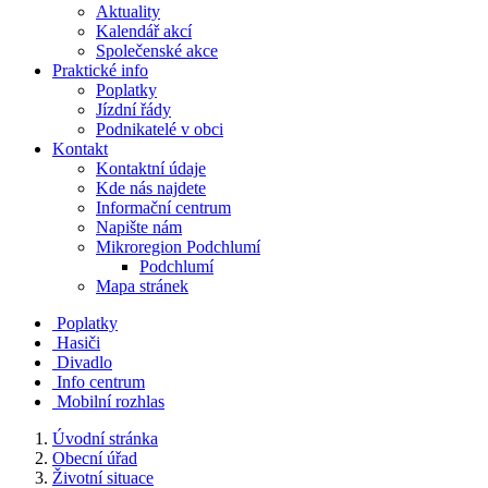
Aktuality
Kalendář akcí
Společenské akce
Praktické info
Poplatky
Jízdní řády
Podnikatelé v obci
Kontakt
Kontaktní údaje
Kde nás najdete
Informační centrum
Napište nám
Mikroregion Podchlumí
Podchlumí
Mapa stránek
Poplatky
Hasiči
Divadlo
Info centrum
Mobilní rozhlas
Úvodní stránka
Obecní úřad
Životní situace