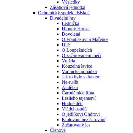
Výsledky
Zásahová jednotka
Ochotnický spolek "Blsko"
Divadelní hry
Lednička
Hloupý Honza
Dovolená
O Františkovi a Mařence
Dítě
O Loupežnících
O začarovaném meči
Vražda
Kouzelná lavice
Vodnická pohádka
Jak to bylo s drakem
Ne-ru-šit
Andělka
Čarodějnice Ráta
Leslieho tajemství
Hodné děti
Vládci osudů
O jedlíkovi Ondrovi
Kralování bez čarování
Začarovaný les
Členové