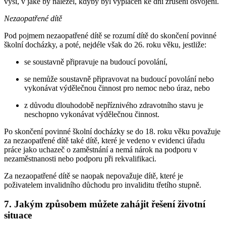
výši, v jaké by náležel, kdyby byl vyplácen ke dni zrušení osvojení.
Nezaopatřené dítě
Pod pojmem nezaopatřené dítě se rozumí dítě do skončení povinné
školní docházky, a poté, nejdéle však do 26. roku věku, jestliže:
se soustavně připravuje na budoucí povolání,
se nemůže soustavně připravovat na budoucí povolání nebo
vykonávat výdělečnou činnost pro nemoc nebo úraz, nebo
z důvodu dlouhodobě nepříznivého zdravotního stavu je
neschopno vykonávat výdělečnou činnost.
Po skončení povinné školní docházky se do 18. roku věku považuje
za nezaopatřené dítě také dítě, které je vedeno v evidenci úřadu
práce jako uchazeč o zaměstnání a nemá nárok na podporu v
nezaměstnanosti nebo podporu při rekvalifikaci.
Za nezaopatřené dítě se naopak nepovažuje dítě, které je
poživatelem invalidního důchodu pro invaliditu třetího stupně.
7. Jakým způsobem můžete zahájit řešení životní
situace