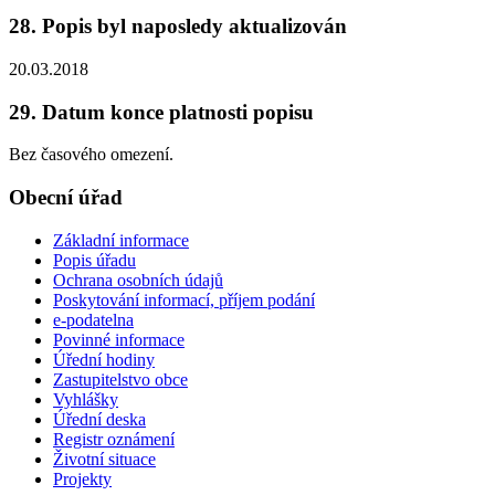
28. Popis byl naposledy aktualizován
20.03.2018
29. Datum konce platnosti popisu
Bez časového omezení.
Obecní úřad
Základní informace
Popis úřadu
Ochrana osobních údajů
Poskytování informací, příjem podání
e-podatelna
Povinné informace
Úřední hodiny
Zastupitelstvo obce
Vyhlášky
Úřední deska
Registr oznámení
Životní situace
Projekty