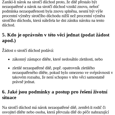
Zanikl-li nárok na sirotčí důchod proto, že dítě přestalo být
nezaopatřené a nárok na sirotčí důchod vznikl znovu, neboť
podmínka nezaopatřenosti byla znovu splněna, nesmí být výše
procentní výměry sirotčího důchodu nižší než procentní výměra
sirotčího důchodu, která náležela ke dni zániku nároku na tento
důchod.
5. Kdo je oprávněn v této věci jednat (podat žádost
apod.)
Žádost o sirotčí důchod podává:
zákonný zástupce dítěte, které nedosáhlo zletilosti, nebo
zletilé nezaopatřené dítě, popř. opatrovník zletilého
nezaopatřeného dítěte, pokud bylo omezeno ve svéprávnosti v
takovém rozsahu, že není schopno v této věci samostatně
právně jednat.
6. Jaké jsou podmínky a postup pro řešení životní
situace
Na sirotčí důchod má nárok nezaopatřené dítě, zemřel-li rodič či
osvojitel dítěte nebo osoba, která převzala dítě do péče nahrazující