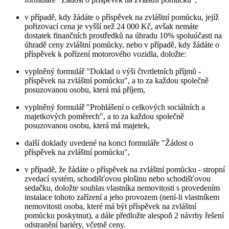
v případě, kdy žádáte o příspěvek na zvláštní pomůcku, jejíž
pořizovací cena je vyšší než 24 000 Kč, avšak nemáte
dostatek finančních prostředků na úhradu 10% spoluúčasti na
úhradě ceny zvláštní pomůcky, nebo v případě, kdy žádáte o
příspěvek k pořízení motorového vozidla, doložte:
vyplněný formulář "Doklad o výši čtvrtletních příjmů -
příspěvek na zvláštní pomůcku", a to za každou společně
posuzovanou osobu, která má příjem,
vyplněný formulář "Prohlášení o celkových sociálních a
majetkových poměrech", a to za každou společně
posuzovanou osobu, která má majetek,
další doklady uvedené na konci formuláře "Žádost o
příspěvek na zvláštní pomůcku",
v případě, že žádáte o příspěvek na zvláštní pomůcku - stropní
zvedací systém, schodišťovou plošinu nebo schodišťovou
sedačku, doložte souhlas vlastníka nemovitosti s provedením
instalace tohoto zařízení a jeho provozem (není-li vlastníkem
nemovitosti osoba, které má být příspěvek na zvláštní
pomůcku poskytnut), a dále předložte alespoň 2 návrhy řešení
odstranění bariéry, včetně ceny.