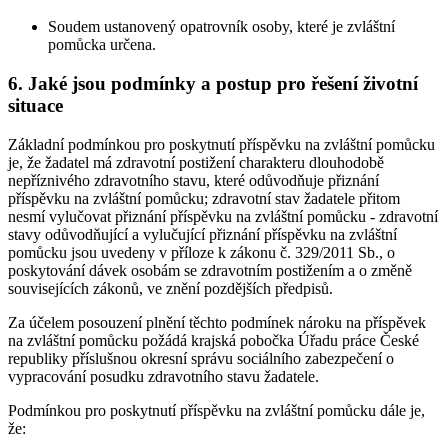
Soudem ustanovený opatrovník osoby, které je zvláštní
pomůcka určena.
6. Jaké jsou podmínky a postup pro řešení životní
situace
Základní podmínkou pro poskytnutí příspěvku na zvláštní pomůcku
je, že žadatel má zdravotní postižení charakteru dlouhodobě
nepříznivého zdravotního stavu, které odůvodňuje přiznání
příspěvku na zvláštní pomůcku; zdravotní stav žadatele přitom
nesmí vylučovat přiznání příspěvku na zvláštní pomůcku - zdravotní
stavy odůvodňující a vylučující přiznání příspěvku na zvláštní
pomůcku jsou uvedeny v příloze k zákonu č. 329/2011 Sb., o
poskytování dávek osobám se zdravotním postižením a o změně
souvisejících zákonů, ve znění pozdějších předpisů.
Za účelem posouzení plnění těchto podmínek nároku na příspěvek
na zvláštní pomůcku požádá krajská pobočka Úřadu práce České
republiky příslušnou okresní správu sociálního zabezpečení o
vypracování posudku zdravotního stavu žadatele.
Podmínkou pro poskytnutí příspěvku na zvláštní pomůcku dále je,
že: