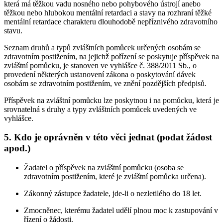
která má těžkou vadu nosného nebo pohybového ústrojí anebo
těžkou nebo hlubokou mentální retardaci a stavy na rozhraní těžké
mentální retardace charakteru dlouhodobě nepříznivého zdravotního
stavu.
Seznam druhů a typů zvláštních pomůcek určených osobám se
zdravotním postižením, na jejichž pořízení se poskytuje příspěvek na
zvláštní pomůcku, je stanoven ve vyhlášce č. 388/2011 Sb., o
provedení některých ustanovení zákona o poskytování dávek
osobám se zdravotním postižením, ve znění pozdějších předpisů.
Příspěvek na zvláštní pomůcku lze poskytnou i na pomůcku, která je
srovnatelná s druhy a typy zvláštních pomůcek uvedených ve
vyhlášce.
5. Kdo je oprávněn v této věci jednat (podat žádost
apod.)
Žadatel o příspěvek na zvláštní pomůcku (osoba se
zdravotním postižením, které je zvláštní pomůcka určena).
Zákonný zástupce žadatele, jde-li o nezletilého do 18 let.
Zmocněnec, kterému žadatel udělí plnou moc k zastupování v
řízení o žádosti.