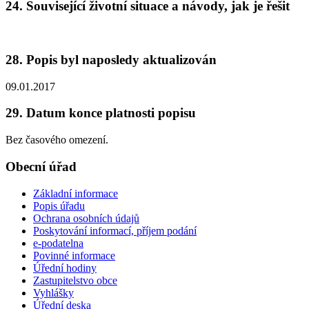
24. Související životní situace a návody, jak je řešit
28. Popis byl naposledy aktualizován
09.01.2017
29. Datum konce platnosti popisu
Bez časového omezení.
Obecní úřad
Základní informace
Popis úřadu
Ochrana osobních údajů
Poskytování informací, příjem podání
e-podatelna
Povinné informace
Úřední hodiny
Zastupitelstvo obce
Vyhlášky
Úřední deska