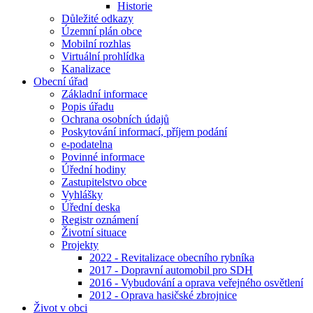
Historie
Důležité odkazy
Územní plán obce
Mobilní rozhlas
Virtuální prohlídka
Kanalizace
Obecní úřad
Základní informace
Popis úřadu
Ochrana osobních údajů
Poskytování informací, příjem podání
e-podatelna
Povinné informace
Úřední hodiny
Zastupitelstvo obce
Vyhlášky
Úřední deska
Registr oznámení
Životní situace
Projekty
2022 - Revitalizace obecního rybníka
2017 - Dopravní automobil pro SDH
2016 - Vybudování a oprava veřejného osvětlení
2012 - Oprava hasičské zbrojnice
Život v obci