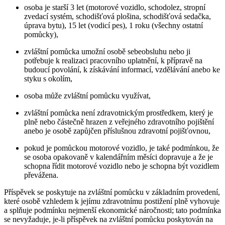
osoba je starší 3 let (motorové vozidlo, schodolez, stropní
zvedací systém, schodišťová plošina, schodišťová sedačka,
úprava bytu), 15 let (vodicí pes), 1 roku (všechny ostatní
pomůcky),
zvláštní pomůcka umožní osobě sebeobsluhu nebo ji
potřebuje k realizaci pracovního uplatnění, k přípravě na
budoucí povolání, k získávání informací, vzdělávání anebo ke
styku s okolím,
osoba může zvláštní pomůcku využívat,
zvláštní pomůcka není zdravotnickým prostředkem, který je
plně nebo částečně hrazen z veřejného zdravotního pojištění
anebo je osobě zapůjčen příslušnou zdravotní pojišťovnou,
pokud je pomůckou motorové vozidlo, je také podmínkou, že
se osoba opakovaně v kalendářním měsíci dopravuje a že je
schopna řídit motorové vozidlo nebo je schopna být vozidlem
převážena.
Příspěvek se poskytuje na zvláštní pomůcku v základním provedení,
které osobě vzhledem k jejímu zdravotnímu postižení plně vyhovuje
a splňuje podmínku nejmenší ekonomické náročnosti; tato podmínka
se nevyžaduje, je-li příspěvek na zvláštní pomůcku poskytován na