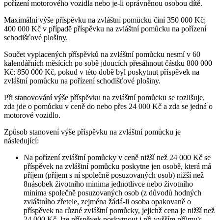
pořízení motorového vozidla nebo je-li oprávněnou osobou dítě.
Maximální výše příspěvku na zvláštní pomůcku činí 350 000 Kč;
400 000 Kč v případě příspěvku na zvláštní pomůcku na pořízení
schodišťové plošiny.
Součet vyplacených příspěvků na zvláštní pomůcku nesmí v 60
kalendářních měsících po sobě jdoucích přesáhnout částku 800 000
Kč; 850 000 Kč, pokud v této době byl poskytnut příspěvek na
zvláštní pomůcku na pořízení schodišťové plošiny.
Při stanovování výše příspěvku na zvláštní pomůcku se rozlišuje,
zda jde o pomůcku v ceně do nebo přes 24 000 Kč a zda se jedná o
motorové vozidlo.
Způsob stanovení výše příspěvku na zvláštní pomůcku je
následující:
Na pořízení zvláštní pomůcky v ceně nižší než 24 000 Kč se
příspěvek na zvláštní pomůcku poskytne jen osobě, která má
příjem (příjem s ní společně posuzovaných osob) nižší než
8násobek životního minima jednotlivce nebo životního
minima společně posuzovaných osob (z důvodů hodných
zvláštního zřetele, zejména žádá-li osoba opakovaně o
příspěvek na různé zvláštní pomůcky, jejichž cena je nižší než
24 000 Kč, lze příspěvek poskytnout i při vyšším příjmu);