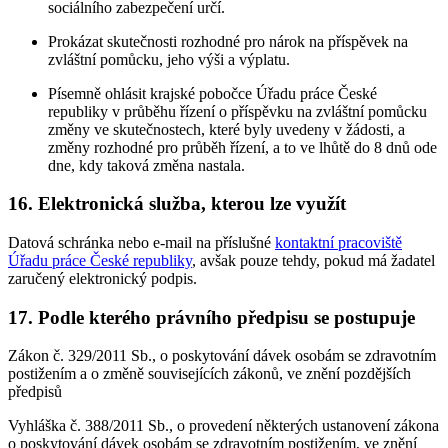
sociálního zabezpečení určí.
Prokázat skutečnosti rozhodné pro nárok na příspěvek na
zvláštní pomůcku, jeho výši a výplatu.
Písemně ohlásit krajské pobočce Úřadu práce České
republiky v průběhu řízení o příspěvku na zvláštní pomůcku
změny ve skutečnostech, které byly uvedeny v žádosti, a
změny rozhodné pro průběh řízení, a to ve lhůtě do 8 dnů ode
dne, kdy taková změna nastala.
16. Elektronická služba, kterou lze využít
Datová schránka nebo e-mail na příslušné
kontaktní pracoviště
Úřadu práce České republiky
, avšak pouze tehdy, pokud má žadatel
zaručený elektronický podpis.
17. Podle kterého právního předpisu se postupuje
Zákon č. 329/2011 Sb., o poskytování dávek osobám se zdravotním
postižením a o změně souvisejících zákonů, ve znění pozdějších
předpisů
Vyhláška č. 388/2011 Sb., o provedení některých ustanovení zákona
o poskytování dávek osobám se zdravotním postižením, ve znění