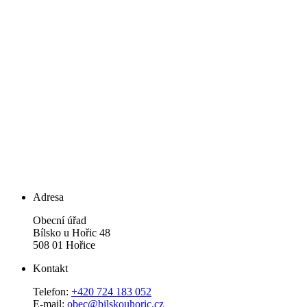
Adresa
Obecní úřad
Bílsko u Hořic 48
508 01 Hořice
Kontakt
Telefon:
+420 724 183 052
E-mail:
obec@bilskouhoric.cz