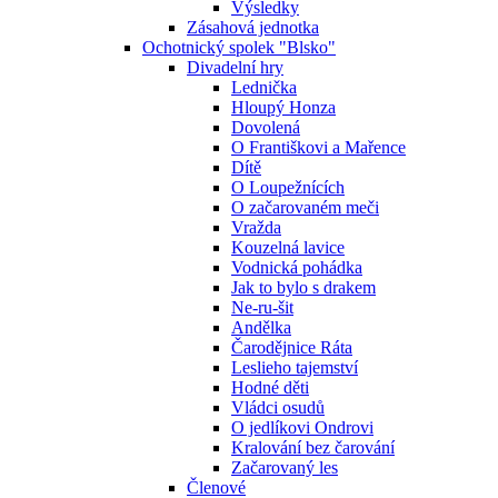
Výsledky
Zásahová jednotka
Ochotnický spolek "Blsko"
Divadelní hry
Lednička
Hloupý Honza
Dovolená
O Františkovi a Mařence
Dítě
O Loupežnících
O začarovaném meči
Vražda
Kouzelná lavice
Vodnická pohádka
Jak to bylo s drakem
Ne-ru-šit
Andělka
Čarodějnice Ráta
Leslieho tajemství
Hodné děti
Vládci osudů
O jedlíkovi Ondrovi
Kralování bez čarování
Začarovaný les
Členové