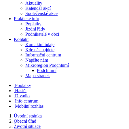
Aktuality
Kalendář akcí
Společenské akce
Praktické info
Poplatky
Jízdní řády
Podnikatelé v obci
Kontakt
Kontaktní údaje
Kde nás najdete
Informační centrum
Napište nám
Mikroregion Podchlumí
Podchlumí
Mapa stránek
Poplatky
Hasiči
Divadlo
Info centrum
Mobilní rozhlas
Úvodní stránka
Obecní úřad
Životní situace