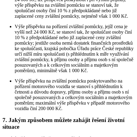
výše příspěvku na zvláštní pomůcku se stanoví tak, že
spoluúčast osoby činí 10 % z předpokládané nebo již
zaplacené ceny zvláštní pomůcky, nejméně však 1 000 Kč.
Výše příspěvku na pořízení zvláštní pomůcky, jejíž cena je
vyšší než 24 000 Kč, se stanoví tak, že spoluúčast osoby činí
10 % z předpokládané nebo již zaplacené ceny zvláštní
pomůcky; jestliže osoba nemá dostatek finančních prostředků
ke spoluúčasti, krajská pobočka Úřadu práce České republiky
určí nižší míru spoluúčasti (s přihlédnutím k míře využívání
zvláštní pomůcky, k příjmu osoby a příjmu osob s ní společně
posuzovaných a k celkovým sociálním a majetkovým
poměrům), minimálně však 1 000 Kč.
Výše příspěvku na zvláštní pomůcku poskytovaného na
pořízení motorového vozidla se stanoví s přihlédnutím k
četnosti a důvodu dopravy, příjmu osoby a příjmu osob s ní
společně posuzovaných a celkovým sociálním a majetkovým
poměrům; maximální výše příspěvku v případě motorového
vozidla činí 200 000 Kč.
7. Jakým způsobem můžete zahájit řešení životní
situace