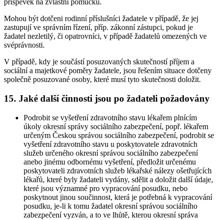
příspěvek na zvláštní pomůcku.
Mohou být dotčeni rodinní příslušníci žadatele v případě, že jej
zastupují ve správním řízení, příp. zákonní zástupci, pokud je
žadatel nezletilý, či opatrovníci, v případě žadatelů omezených ve
svéprávnosti.
V případě, kdy je součástí posuzovaných skutečností příjem a
sociální a majetkové poměry žadatele, jsou řešením situace dotčeny
společně posuzované osoby, které musí tyto skutečnosti doložit.
15. Jaké další činnosti jsou po žadateli požadovány
Podrobit se vyšetření zdravotního stavu lékařem plnícím
úkoly okresní správy sociálního zabezpečení, popř. lékařem
určeným Českou správou sociálního zabezpečení, podrobit se
vyšetření zdravotního stavu u poskytovatele zdravotních
služeb určeného okresní správou sociálního zabezpečení
anebo jinému odbornému vyšetření, předložit určenému
poskytovateli zdravotních služeb lékařské nálezy ošetřujících
lékařů, které byly žadateli vydány, sdělit a doložit další údaje,
které jsou významné pro vypracování posudku, nebo
poskytnout jinou součinnost, která je potřebná k vypracování
posudku, je-li k tomu žadatel okresní správou sociálního
zabezpečení vyzván, a to ve lhůtě, kterou okresní správa