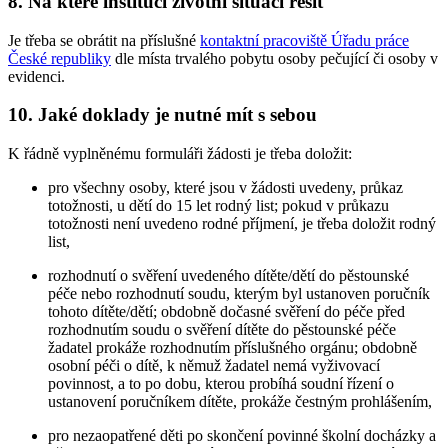
8. Na které instituci životní situaci řešit
Je třeba se obrátit na příslušné
kontaktní pracoviště Úřadu práce
České republiky
dle místa trvalého pobytu osoby pečující či osoby v
evidenci.
10. Jaké doklady je nutné mít s sebou
K řádně vyplněnému formuláři žádosti je třeba doložit:
pro všechny osoby, které jsou v žádosti uvedeny, průkaz
totožnosti, u dětí do 15 let rodný list; pokud v průkazu
totožnosti není uvedeno rodné příjmení, je třeba doložit rodný
list,
rozhodnutí o svěření uvedeného dítěte/dětí do pěstounské
péče nebo rozhodnutí soudu, kterým byl ustanoven poručník
tohoto dítěte/dětí; obdobně dočasné svěření do péče před
rozhodnutím soudu o svěření dítěte do pěstounské péče
žadatel prokáže rozhodnutím příslušného orgánu; obdobně
osobní péči o dítě, k němuž žadatel nemá vyživovací
povinnost, a to po dobu, kterou probíhá soudní řízení o
ustanovení poručníkem dítěte, prokáže čestným prohlášením,
pro nezaopatřené děti po skončení povinné školní docházky a