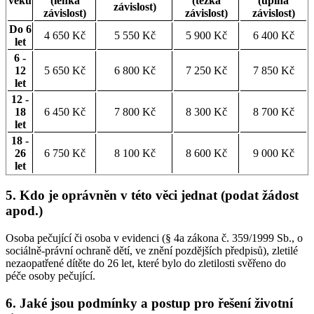
věku
(lehká
(těžká
(úplná
závislost)
závislost)
závislost)
závislost)
Do 6
4 650 Kč
5 550 Kč
5 900 Kč
6 400 Kč
let
6 -
12
5 650 Kč
6 800 Kč
7 250 Kč
7 850 Kč
let
12 -
18
6 450 Kč
7 800 Kč
8 300 Kč
8 700 Kč
let
18 -
26
6 750 Kč
8 100 Kč
8 600 Kč
9 000 Kč
let
5. Kdo je oprávněn v této věci jednat (podat žádost
apod.)
Osoba pečující či osoba v evidenci (§ 4a zákona č. 359/1999 Sb., o
sociálně-právní ochraně dětí, ve znění pozdějších předpisů), zletilé
nezaopatřené dítěte do 26 let, které bylo do zletilosti svěřeno do
péče osoby pečující.
6. Jaké jsou podmínky a postup pro řešení životní