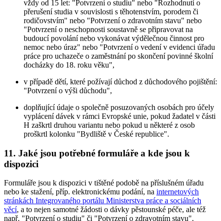
vždy od 15 let: "Potvrzení o studiu" nebo "Rozhodnutí o
přerušení studia v souvislosti s těhotenstvím, porodem či
rodičovstvím" nebo "Potvrzení o zdravotním stavu" nebo
"Potvrzení o neschopnosti soustavně se připravovat na
budoucí povolání nebo vykonávat výdělečnou činnost pro
nemoc nebo úraz" nebo "Potvrzení o vedení v evidenci úřadu
práce pro uchazeče o zaměstnání po skončení povinné školní
docházky do 18. roku věku",
v případě dětí, které požívají důchod z důchodového pojištění:
"Potvrzení o výši důchodu",
doplňující údaje o společně posuzovaných osobách pro účely
vyplácení dávek v rámci Evropské unie, pokud žadatel v části
H zaškrtl druhou variantu nebo pokud u některé z osob
proškrtl kolonku "Bydliště v České republice".
11. Jaké jsou potřebné formuláře a kde jsou k
dispozici
Formuláře jsou k dispozici v tištěné podobě na příslušném úřadu
nebo ke stažení, příp. elektronickému podání, na
internetových
stránkách Integrovaného portálu Ministerstva práce a sociálních
věcí
, a to nejen samotné žádosti o dávky pěstounské péče, ale též
např. "Potvrzení o studiu" či "Potvrzení o zdravotním stavu".