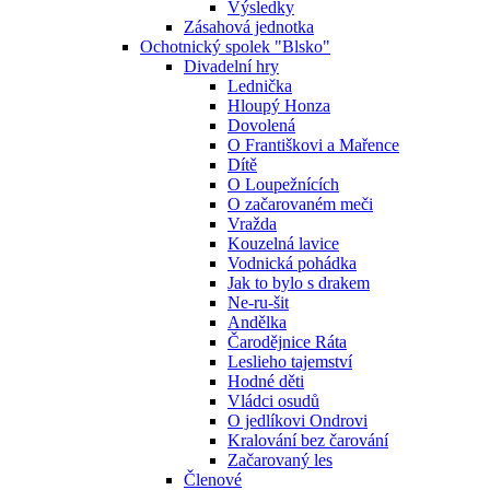
Výsledky
Zásahová jednotka
Ochotnický spolek "Blsko"
Divadelní hry
Lednička
Hloupý Honza
Dovolená
O Františkovi a Mařence
Dítě
O Loupežnících
O začarovaném meči
Vražda
Kouzelná lavice
Vodnická pohádka
Jak to bylo s drakem
Ne-ru-šit
Andělka
Čarodějnice Ráta
Leslieho tajemství
Hodné děti
Vládci osudů
O jedlíkovi Ondrovi
Kralování bez čarování
Začarovaný les
Členové