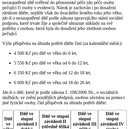
nezaopatřené dítě svěřené do pěstounské péče (do péče osoby
pečující či osoby v evidenci). Nárok je zachován i po dosažení
zletilosti dítěte, nejdéle však do dvacátého šestého roku jeho věku,
jde-li o nezaopatřené dítě podle zákona upravujícího státní sociální
podporu, které trvale žije a společně uhrazuje náklady na své
potřeby s osobou, která byla do dosažení jeho zletilosti osobou
pečující.
Výše příspěvku na úhradu potřeb dítěte činí (za kalendářní měsíc):
4 500 Kč pro dítě ve věku do 6 let,
5 550 Kč pro dítě ve věku od 6 do 12 let,
6 350 Kč pro dítě ve věku od 12 do 18 let,
6 600 Kč pro dítě ve věku od 18 do 26 let.
Jde-li o dítě, které je podle zákona č. 108/2006 Sb., o sociálních
službách, ve znění pozdějších předpisů, osobou závislou na pomoci
jiné fyzické osoby, činí příspěvek na úhradu potřeb dítěte:
Dítě ve
Dítě ve
Dítě ve
Dítě ve stupni
Dítě
stupni
stupni
stupni
závislosti II
ve
závislosti I
závislosti III
závislosti IV
(středně těžká