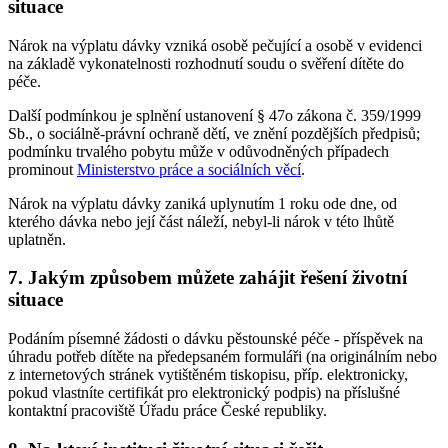
situace
Nárok na výplatu dávky vzniká osobě pečující a osobě v evidenci
na základě vykonatelnosti rozhodnutí soudu o svěření dítěte do
péče.
Další podmínkou je splnění ustanovení § 47o zákona č. 359/1999
Sb., o sociálně-právní ochraně dětí, ve znění pozdějších předpisů;
podmínku trvalého pobytu může v odůvodněných případech
prominout
Ministerstvo práce a sociálních věcí
.
Nárok na výplatu dávky zaniká uplynutím 1 roku ode dne, od
kterého dávka nebo její část náleží, nebyl-li nárok v této lhůtě
uplatněn.
7. Jakým způsobem můžete zahájit řešení životní
situace
Podáním písemné žádosti o dávku pěstounské péče - příspěvek na
úhradu potřeb dítěte na předepsaném formuláři (na originálním nebo
z internetových stránek vytištěném tiskopisu, příp. elektronicky,
pokud vlastníte certifikát pro elektronický podpis) na příslušné
kontaktní pracoviště Úřadu práce České republiky.