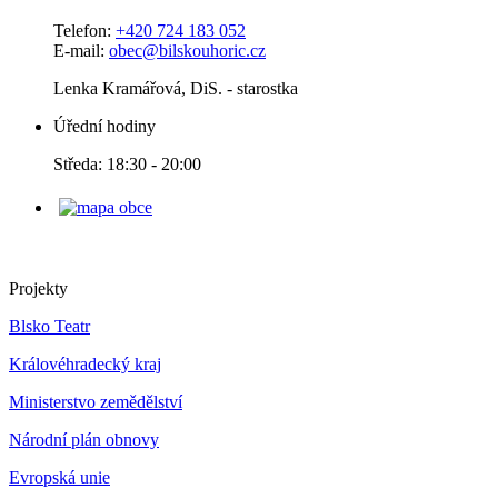
Telefon:
+420 724 183 052
E-mail:
obec@bilskouhoric.cz
Lenka Kramářová, DiS. - starostka
Úřední hodiny
Středa: 18:30 - 20:00
Projekty
Blsko Teatr
Královéhradecký kraj
Ministerstvo zemědělství
Národní plán obnovy
Evropská unie