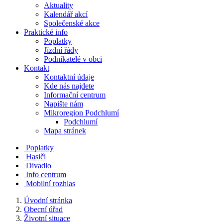
Aktuality
Kalendář akcí
Společenské akce
Praktické info
Poplatky
Jízdní řády
Podnikatelé v obci
Kontakt
Kontaktní údaje
Kde nás najdete
Informační centrum
Napište nám
Mikroregion Podchlumí
Podchlumí
Mapa stránek
Poplatky
Hasiči
Divadlo
Info centrum
Mobilní rozhlas
Úvodní stránka
Obecní úřad
Životní situace