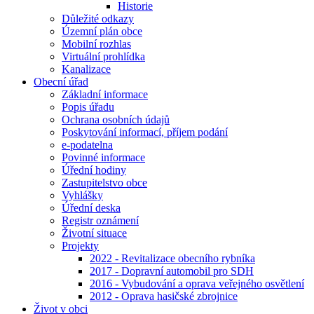
Historie
Důležité odkazy
Územní plán obce
Mobilní rozhlas
Virtuální prohlídka
Kanalizace
Obecní úřad
Základní informace
Popis úřadu
Ochrana osobních údajů
Poskytování informací, příjem podání
e-podatelna
Povinné informace
Úřední hodiny
Zastupitelstvo obce
Vyhlášky
Úřední deska
Registr oznámení
Životní situace
Projekty
2022 - Revitalizace obecního rybníka
2017 - Dopravní automobil pro SDH
2016 - Vybudování a oprava veřejného osvětlení
2012 - Oprava hasičské zbrojnice
Život v obci