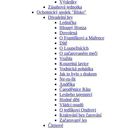
Výsledky
Zásahová jednotka
Ochotnický spolek "Blsko"
Divadelní hry
Lednička
Hloupý Honza
Dovolená
O Františkovi a Mařence
Dítě
O Loupežnících
O začarovaném meči
Vražda
Kouzelná lavice
Vodnická pohádka
Jak to bylo s drakem
Ne-ru-šit
Andělka
Čarodějnice Ráta
Leslieho tajemství
Hodné děti
Vládci osudů
O jedlíkovi Ondrovi
Kralování bez čarování
Začarovaný les
Členové