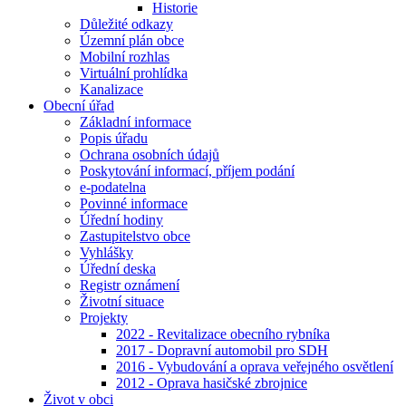
Historie
Důležité odkazy
Územní plán obce
Mobilní rozhlas
Virtuální prohlídka
Kanalizace
Obecní úřad
Základní informace
Popis úřadu
Ochrana osobních údajů
Poskytování informací, příjem podání
e-podatelna
Povinné informace
Úřední hodiny
Zastupitelstvo obce
Vyhlášky
Úřední deska
Registr oznámení
Životní situace
Projekty
2022 - Revitalizace obecního rybníka
2017 - Dopravní automobil pro SDH
2016 - Vybudování a oprava veřejného osvětlení
2012 - Oprava hasičské zbrojnice
Život v obci