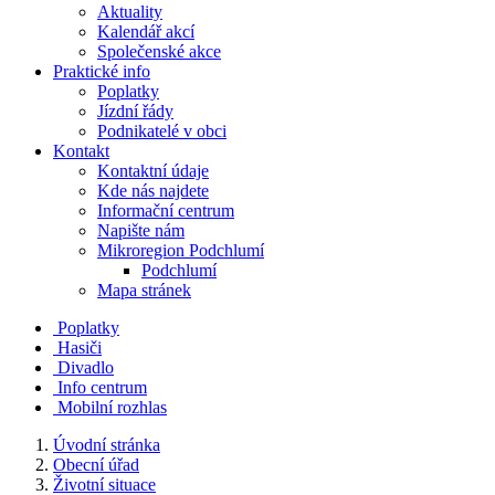
Aktuality
Kalendář akcí
Společenské akce
Praktické info
Poplatky
Jízdní řády
Podnikatelé v obci
Kontakt
Kontaktní údaje
Kde nás najdete
Informační centrum
Napište nám
Mikroregion Podchlumí
Podchlumí
Mapa stránek
Poplatky
Hasiči
Divadlo
Info centrum
Mobilní rozhlas
Úvodní stránka
Obecní úřad
Životní situace