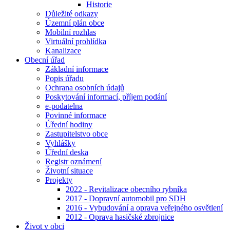
Historie
Důležité odkazy
Územní plán obce
Mobilní rozhlas
Virtuální prohlídka
Kanalizace
Obecní úřad
Základní informace
Popis úřadu
Ochrana osobních údajů
Poskytování informací, příjem podání
e-podatelna
Povinné informace
Úřední hodiny
Zastupitelstvo obce
Vyhlášky
Úřední deska
Registr oznámení
Životní situace
Projekty
2022 - Revitalizace obecního rybníka
2017 - Dopravní automobil pro SDH
2016 - Vybudování a oprava veřejného osvětlení
2012 - Oprava hasičské zbrojnice
Život v obci