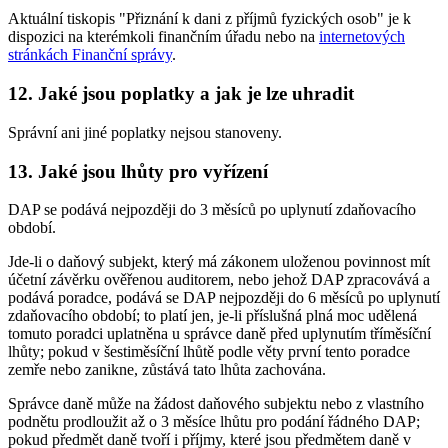
Aktuální tiskopis "Přiznání k dani z příjmů fyzických osob" je k
dispozici na kterémkoli finančním úřadu nebo na
internetových
stránkách Finanční správy
.
12. Jaké jsou poplatky a jak je lze uhradit
Správní ani jiné poplatky nejsou stanoveny.
13. Jaké jsou lhůty pro vyřízení
DAP se podává nejpozději do 3 měsíců po uplynutí zdaňovacího
období.
Jde-li o daňový subjekt, který má zákonem uloženou povinnost mít
účetní závěrku ověřenou auditorem, nebo jehož DAP zpracovává a
podává poradce, podává se DAP nejpozději do 6 měsíců po uplynutí
zdaňovacího období; to platí jen, je-li příslušná plná moc udělená
tomuto poradci uplatněna u správce daně před uplynutím tříměsíční
lhůty; pokud v šestiměsíční lhůtě podle věty první tento poradce
zemře nebo zanikne, zůstává tato lhůta zachována.
Správce daně může na žádost daňového subjektu nebo z vlastního
podnětu prodloužit až o 3 měsíce lhůtu pro podání řádného DAP;
pokud předmět daně tvoří i příjmy, které jsou předmětem daně v