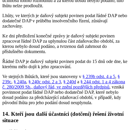
účinnosti tohoto rozhodnutí a za kterou dosud nebylo podáno; tuto
lhůtu nelze prodloužit.
Lhůty, ve kterých je daňový subjekt povinen podat řádné DAP nebo
dodatečné DAP v průběhu insolvenčního řízení, zůstávají
zachovány.
Ke dni předložení konečné zprávy je daňový subjekt povinen
zpracovat řádné DAP za uplynulou část zdaňovacího období, za
kterou nebylo dosud podáno, a tvrzenou daň zahrnout do
příslušného dokumentu.
Řádné DAP je daňový subjekt povinen podat do 15 dnů ode dne, ke
kterému mělo dojít k jeho zpracování.
Ve stejných lhůtách, které jsou stanoveny v
§ 239b odst. 4 a 5
,
§
239c
,
§ 240a
,
§ 240c odst. 2 a 3
,
§ 240d
a
§ 244 odst. 1 a 4 zákona
č. 280/2009 Sb., daňový řád, ve znění pozdějších předpisů
, vzniká
povinnost podat řádné DAP nebo dodatečné DAP, které nebylo
dosud podáno za předcházející zdaňovací období, v případě, kdy
původní lhůta pro jeho podání dosud neuplynula.
14. Kteří jsou další účastníci (dotčení) řešení životní
situace