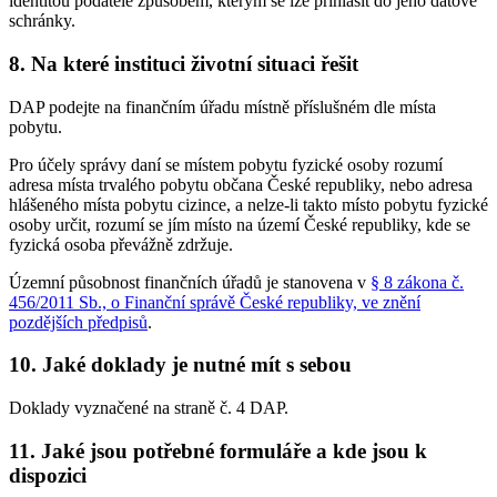
identitou podatele způsobem, kterým se lze přihlásit do jeho datové
schránky.
8. Na které instituci životní situaci řešit
DAP podejte na finančním úřadu místně příslušném dle místa
pobytu.
Pro účely správy daní se místem pobytu fyzické osoby rozumí
adresa místa trvalého pobytu občana České republiky, nebo adresa
hlášeného místa pobytu cizince, a nelze-li takto místo pobytu fyzické
osoby určit, rozumí se jím místo na území České republiky, kde se
fyzická osoba převážně zdržuje.
Územní působnost finančních úřadů je stanovena v
§ 8 zákona č.
456/2011 Sb., o Finanční správě České republiky, ve znění
pozdějších předpisů
.
10. Jaké doklady je nutné mít s sebou
Doklady vyznačené na straně č. 4 DAP.
11. Jaké jsou potřebné formuláře a kde jsou k
dispozici