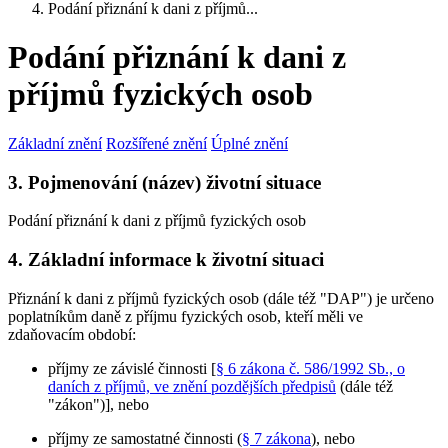
Podání přiznání k dani z příjmů...
Podání přiznání k dani z
příjmů fyzických osob
Základní znění
Rozšířené znění
Úplné znění
3. Pojmenování (název) životní situace
Podání přiznání k dani z příjmů fyzických osob
4. Základní informace k životní situaci
Přiznání k dani z příjmů fyzických osob (dále též "DAP") je určeno
poplatníkům daně z příjmu fyzických osob, kteří měli ve
zdaňovacím období:
příjmy ze závislé činnosti [
§ 6 zákona č. 586/1992 Sb., o
daních z příjmů, ve znění pozdějších předpisů
(dále též
"zákon")], nebo
příjmy ze samostatné činnosti (
§ 7 zákona
), nebo