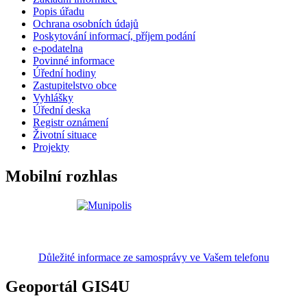
Popis úřadu
Ochrana osobních údajů
Poskytování informací, příjem podání
e-podatelna
Povinné informace
Úřední hodiny
Zastupitelstvo obce
Vyhlášky
Úřední deska
Registr oznámení
Životní situace
Projekty
Mobilní rozhlas
Důležité informace ze samosprávy ve Vašem telefonu
Geoportál GIS4U