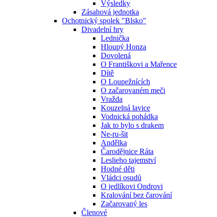
Výsledky
Zásahová jednotka
Ochotnický spolek "Blsko"
Divadelní hry
Lednička
Hloupý Honza
Dovolená
O Františkovi a Mařence
Dítě
O Loupežnících
O začarovaném meči
Vražda
Kouzelná lavice
Vodnická pohádka
Jak to bylo s drakem
Ne-ru-šit
Andělka
Čarodějnice Ráta
Leslieho tajemství
Hodné děti
Vládci osudů
O jedlíkovi Ondrovi
Kralování bez čarování
Začarovaný les
Členové