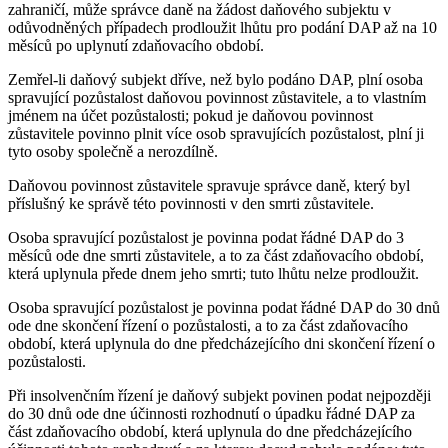
zahraničí, může správce daně na žádost daňového subjektu v
odůvodněných případech prodloužit lhůtu pro podání DAP až na 10
měsíců po uplynutí zdaňovacího období.
Zemřel-li daňový subjekt dříve, než bylo podáno DAP, plní osoba
spravující pozůstalost daňovou povinnost zůstavitele, a to vlastním
jménem na účet pozůstalosti; pokud je daňovou povinnost
zůstavitele povinno plnit více osob spravujících pozůstalost, plní ji
tyto osoby společně a nerozdílně.
Daňovou povinnost zůstavitele spravuje správce daně, který byl
příslušný ke správě této povinnosti v den smrti zůstavitele.
Osoba spravující pozůstalost je povinna podat řádné DAP do 3
měsíců ode dne smrti zůstavitele, a to za část zdaňovacího období,
která uplynula přede dnem jeho smrti; tuto lhůtu nelze prodloužit.
Osoba spravující pozůstalost je povinna podat řádné DAP do 30 dnů
ode dne skončení řízení o pozůstalosti, a to za část zdaňovacího
období, která uplynula do dne předcházejícího dni skončení řízení o
pozůstalosti.
Při insolvenčním řízení je daňový subjekt povinen podat nejpozději
do 30 dnů ode dne účinnosti rozhodnutí o úpadku řádné DAP za
část zdaňovacího období, která uplynula do dne předcházejícího