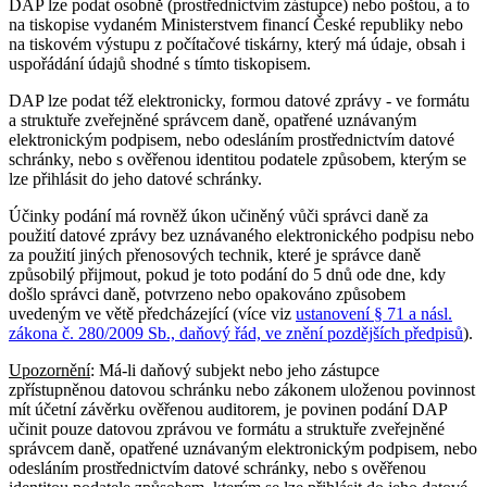
DAP lze podat osobně (prostřednictvím zástupce) nebo poštou, a to
na tiskopise vydaném Ministerstvem financí České republiky nebo
na tiskovém výstupu z počítačové tiskárny, který má údaje, obsah i
uspořádání údajů shodné s tímto tiskopisem.
DAP lze podat též elektronicky, formou datové zprávy - ve formátu
a struktuře zveřejněné správcem daně, opatřené uznávaným
elektronickým podpisem, nebo odesláním prostřednictvím datové
schránky, nebo s ověřenou identitou podatele způsobem, kterým se
lze přihlásit do jeho datové schránky.
Účinky podání má rovněž úkon učiněný vůči správci daně za
použití datové zprávy bez uznávaného elektronického podpisu nebo
za použití jiných přenosových technik, které je správce daně
způsobilý přijmout, pokud je toto podání do 5 dnů ode dne, kdy
došlo správci daně, potvrzeno nebo opakováno způsobem
uvedeným ve větě předcházející (více viz
ustanovení § 71 a násl.
zákona č. 280/2009 Sb., daňový řád, ve znění pozdějších předpisů
).
Upozornění
: Má-li daňový subjekt nebo jeho zástupce
zpřístupněnou datovou schránku nebo zákonem uloženou povinnost
mít účetní závěrku ověřenou auditorem, je povinen podání DAP
učinit pouze datovou zprávou ve formátu a struktuře zveřejněné
správcem daně, opatřené uznávaným elektronickým podpisem, nebo
odesláním prostřednictvím datové schránky, nebo s ověřenou