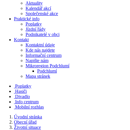
Aktuality
Kalendář akcí
Společenské akce
Praktické info
Poplatky
Jízdní řády
Podnikatelé v obci
Kontakt
Kontaktní údaje
Kde nás najdete
Informační centrum
Napište nám
Mikroregion Podchlumí
Podchlumí
Mapa stránek
Poplatky
Hasiči
Divadlo
Info centrum
Mobilní rozhlas
Úvodní stránka
Obecní úřad
Životní situace