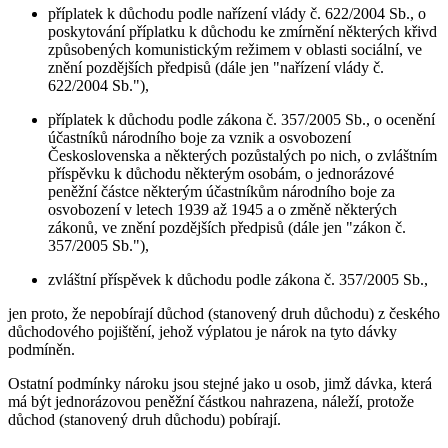
příplatek k důchodu podle nařízení vlády č. 622/2004 Sb., o
poskytování příplatku k důchodu ke zmírnění některých křivd
způsobených komunistickým režimem v oblasti sociální, ve
znění pozdějších předpisů (dále jen "nařízení vlády č.
622/2004 Sb."),
příplatek k důchodu podle zákona č. 357/2005 Sb., o ocenění
účastníků národního boje za vznik a osvobození
Československa a některých pozůstalých po nich, o zvláštním
příspěvku k důchodu některým osobám, o jednorázové
peněžní částce některým účastníkům národního boje za
osvobození v letech 1939 až 1945 a o změně některých
zákonů, ve znění pozdějších předpisů (dále jen "zákon č.
357/2005 Sb."),
zvláštní příspěvek k důchodu podle zákona č. 357/2005 Sb.,
jen proto, že nepobírají důchod (stanovený druh důchodu) z českého
důchodového pojištění, jehož výplatou je nárok na tyto dávky
podmíněn.
Ostatní podmínky nároku jsou stejné jako u osob, jimž dávka, která
má být jednorázovou peněžní částkou nahrazena, náleží, protože
důchod (stanovený druh důchodu) pobírají.