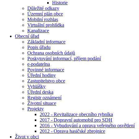
Historie
Důležité odkazy
Územní plán obce
Mobilní rozhlas
Virtuální prohlídka
Kanalizace
Obecní úřad
Základní informace
Popis úřadu
Ochrana osobních údajů
Poskytování informací, příjem podání
e-podatelna
Povinné informace
Úřední hodiny
Zastupitelstvo obce
Vyhlášky
Úřední deska
Registr oznámení
Životní situace
Projekty
2022 - Revitalizace obecního rybníka
2017 - Dopravní automobil pro SDH
2016 - Vybudování a oprava veřejného osvětlení
2012 - Oprava hasičské zbrojnice
Život v obci