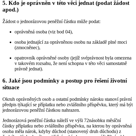
5. Kdo je oprávněn v této věci jednat (podat žádost
apod.)
Žádost o jednorázovou peněžní částku může podat:
oprávněná osoba (viz bod 04),
osoba jednající za oprávněnou osobu na základě plné moci
(zmocněnec),
opatrovník oprávněné osoby (jejíž svéprávnost byla omezena
v takovém rozsahu, že není schopna v této věci samostatně
právně jednat).
6. Jaké jsou podmínky a postup pro řešení životní
situace
Okruh oprávněných osob a ostatní podmínky nároku stanoví právní
předpis týkající se příplatku nebo zvláštního příspěvku, který má být
jednorázovou peněžní částkou nahrazen.
Jednorázová peněžní částka náleží ve výši 72násobku měsíční
částky příplatku nebo zvláštního příspěvku, na kterou by oprávněná
osoba měla nárok, kdyby důchod (stanovený druh důchodu) z