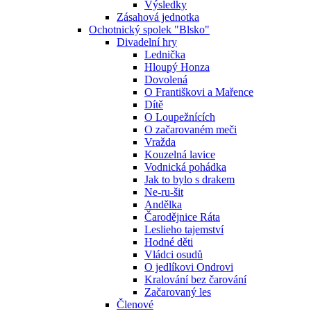
Výsledky
Zásahová jednotka
Ochotnický spolek "Blsko"
Divadelní hry
Lednička
Hloupý Honza
Dovolená
O Františkovi a Mařence
Dítě
O Loupežnících
O začarovaném meči
Vražda
Kouzelná lavice
Vodnická pohádka
Jak to bylo s drakem
Ne-ru-šit
Andělka
Čarodějnice Ráta
Leslieho tajemství
Hodné děti
Vládci osudů
O jedlíkovi Ondrovi
Kralování bez čarování
Začarovaný les
Členové