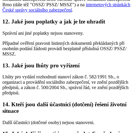
Brno (dále též "OSSZ/ PSSZ/ MSSZ") a na
internetových stránkách
České správy sociálního zabezpečení
.
12. Jaké jsou poplatky a jak je lze uhradit
Správní ani jiné poplatky nejsou stanoveny.
Případné ověření pravosti listinných dokumentů překládaných při
osobním podání žádosti provádí bezplatně příslušná OSSZ/ PSSZ/
MSSZ.
13. Jaké jsou lhůty pro vyřízení
Lhůty pro vydání rozhodnutí stanoví zákon č. 582/1991 Sb., o
organizaci a provádění sociálního zabezpečení, ve znění pozdějších
předpisů, a zákon č. 500/2004 Sb., správní řád, ve znění pozdějších
předpisů.
14. Kteří jsou další účastníci (dotčení) řešení životní
situace
Další účastníci (dotčené osoby) nejsou stanoveni.