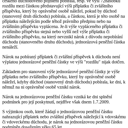
českého důchodového pojištění pobírala, resp. ve výši 72násobku
rozdílu mezi částkou představující výši příplatku či zvláštního
příspěvku, který by oprávněné osobě náležel, pokud by důchod
(stanovený druh důchodu) pobírala, a částkou, která je této osobě na
příplatku náležejícím podle téhož právního předpisu nebo na
zvláštním příspěvku vyplácena. Je-li výše vypláceného příplatku či
zvláštního příspěvku stejná nebo vyšší než výše příplatku či
zvláštního příspěvku, na který nevznikl nárok z důvodu nepobírání
důchodu (stanoveného druhu důchodu), jednorázová peněžní částka
nenáleží.
Nárok na pobíraný příplatek či zvláštní příspěvek k důchodu není
výplatou jednorázové peněžní částky ve výši "rozdílu" nijak dotčen.
Základem pro stanovení výše jednorázové peněžní částky je výše
příplatku nebo zvláštního příspěvku, který by oprávněné osobě
náležel, kdyby důchod (stanovený druh důchodu) pobírala, ke dni, k
němuž na ni oprávněné osobě vznikl nárok.
Nárok na jednorázovou peněžní částku vzniká ke dni splnění
podmínek pro její poskytnutí, nejdříve však dnem 1.7.2009.
S výjimkou osob, které žádají o jednorázovou peněžní částku
nahrazující příplatek nebo zvláštní příspěvek náležející k vdovskému
či vdoveckému důchodu, je nárok na jednorázovou peněžní částku
podmíněn dosažením věku 65 let.