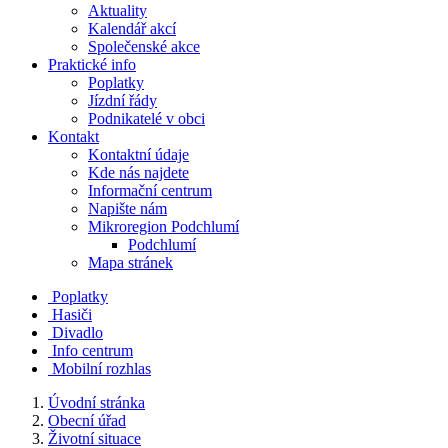
Aktuality
Kalendář akcí
Společenské akce
Praktické info
Poplatky
Jízdní řády
Podnikatelé v obci
Kontakt
Kontaktní údaje
Kde nás najdete
Informační centrum
Napište nám
Mikroregion Podchlumí
Podchlumí
Mapa stránek
Poplatky
Hasiči
Divadlo
Info centrum
Mobilní rozhlas
Úvodní stránka
Obecní úřad
Životní situace