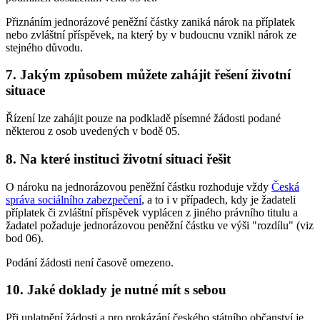
Přiznáním jednorázové peněžní částky zaniká nárok na příplatek
nebo zvláštní příspěvek, na který by v budoucnu vznikl nárok ze
stejného důvodu.
7. Jakým způsobem můžete zahájit řešení životní
situace
Řízení lze zahájit pouze na podkladě písemné žádosti podané
některou z osob uvedených v bodě 05.
8. Na které instituci životní situaci řešit
O nároku na jednorázovou peněžní částku rozhoduje vždy
Česká
správa sociálního zabezpečení
, a to i v případech, kdy je žadateli
příplatek či zvláštní příspěvek vyplácen z jiného právního titulu a
žadatel požaduje jednorázovou peněžní částku ve výši "rozdílu" (viz
bod 06).
Podání žádosti není časově omezeno.
10. Jaké doklady je nutné mít s sebou
Při uplatnění žádosti a pro prokázání českého státního občanství je