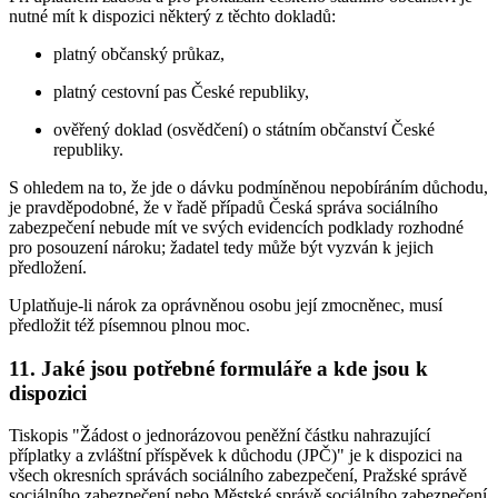
nutné mít k dispozici některý z těchto dokladů:
platný občanský průkaz,
platný cestovní pas České republiky,
ověřený doklad (osvědčení) o státním občanství České
republiky.
S ohledem na to, že jde o dávku podmíněnou nepobíráním důchodu,
je pravděpodobné, že v řadě případů Česká správa sociálního
zabezpečení nebude mít ve svých evidencích podklady rozhodné
pro posouzení nároku; žadatel tedy může být vyzván k jejich
předložení.
Uplatňuje-li nárok za oprávněnou osobu její zmocněnec, musí
předložit též písemnou plnou moc.
11. Jaké jsou potřebné formuláře a kde jsou k
dispozici
Tiskopis "Žádost o jednorázovou peněžní částku nahrazující
příplatky a zvláštní příspěvek k důchodu (JPČ)" je k dispozici na
všech okresních správách sociálního zabezpečení, Pražské správě
sociálního zabezpečení nebo Městské správě sociálního zabezpečení