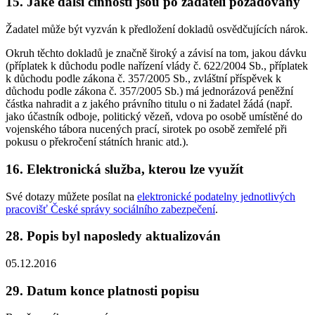
15. Jaké další činnosti jsou po žadateli požadovány
Žadatel může být vyzván k předložení dokladů osvědčujících nárok.
Okruh těchto dokladů je značně široký a závisí na tom, jakou dávku
(příplatek k důchodu podle nařízení vlády č. 622/2004 Sb., příplatek
k důchodu podle zákona č. 357/2005 Sb., zvláštní příspěvek k
důchodu podle zákona č. 357/2005 Sb.) má jednorázová peněžní
částka nahradit a z jakého právního titulu o ni žadatel žádá (např.
jako účastník odboje, politický vězeň, vdova po osobě umístěné do
vojenského tábora nucených prací, sirotek po osobě zemřelé při
pokusu o překročení státních hranic atd.).
16. Elektronická služba, kterou lze využít
Své dotazy můžete posílat na
elektronické podatelny jednotlivých
pracovišť České správy sociálního zabezpečení
.
28. Popis byl naposledy aktualizován
05.12.2016
29. Datum konce platnosti popisu