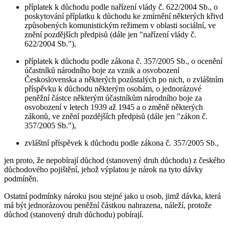
příplatek k důchodu podle nařízení vlády č. 622/2004 Sb., o
poskytování příplatku k důchodu ke zmírnění některých křivd
způsobených komunistickým režimem v oblasti sociální, ve
znění pozdějších předpisů (dále jen "nařízení vlády č.
622/2004 Sb."),
příplatek k důchodu podle zákona č. 357/2005 Sb., o ocenění
účastníků národního boje za vznik a osvobození
Československa a některých pozůstalých po nich, o zvláštním
příspěvku k důchodu některým osobám, o jednorázové
peněžní částce některým účastníkům národního boje za
osvobození v letech 1939 až 1945 a o změně některých
zákonů, ve znění pozdějších předpisů (dále jen "zákon č.
357/2005 Sb."),
zvláštní příspěvek k důchodu podle zákona č. 357/2005 Sb.,
jen proto, že nepobírají důchod (stanovený druh důchodu) z českého
důchodového pojištění, jehož výplatou je nárok na tyto dávky
podmíněn.
Ostatní podmínky nároku jsou stejné jako u osob, jimž dávka, která
má být jednorázovou peněžní částkou nahrazena, náleží, protože
důchod (stanovený druh důchodu) pobírají.