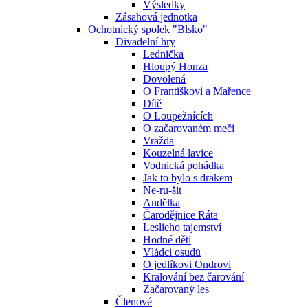
Výsledky
Zásahová jednotka
Ochotnický spolek "Blsko"
Divadelní hry
Lednička
Hloupý Honza
Dovolená
O Františkovi a Mařence
Dítě
O Loupežnících
O začarovaném meči
Vražda
Kouzelná lavice
Vodnická pohádka
Jak to bylo s drakem
Ne-ru-šit
Andělka
Čarodějnice Ráta
Leslieho tajemství
Hodné děti
Vládci osudů
O jedlíkovi Ondrovi
Kralování bez čarování
Začarovaný les
Členové