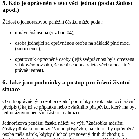
5. Kdo je oprávněn v této věci jednat (podat žádost
apod.)
Žádost o jednorázovou peněžní částku může podat:
oprávněná osoba (viz bod 04),
osoba jednající za oprávněnou osobu na základě plné moci
(zmocněnec),
opatrovník oprávněné osoby (jejíž svéprávnost byla omezena
v takovém rozsahu, že není schopna v této věci samostatně
právně jednat).
6. Jaké jsou podmínky a postup pro řešení životní
situace
Okruh oprávněných osob a ostatní podmínky nároku stanoví právní
předpis týkající se příplatku nebo zvláštního příspěvku, který má být
jednorázovou peněžní částkou nahrazen.
Jednorázová peněžní částka náleží ve výši 72násobku měsíční
částky příplatku nebo zvláštního příspěvku, na kterou by oprávněná
osoba měla nárok, kdyby důchod (stanovený druh důchodu) z