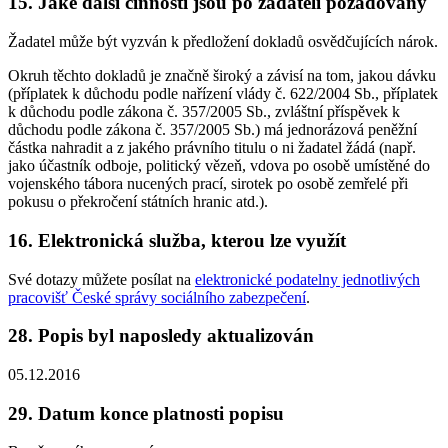
15. Jaké další činnosti jsou po žadateli požadovány
Žadatel může být vyzván k předložení dokladů osvědčujících nárok.
Okruh těchto dokladů je značně široký a závisí na tom, jakou dávku
(příplatek k důchodu podle nařízení vlády č. 622/2004 Sb., příplatek
k důchodu podle zákona č. 357/2005 Sb., zvláštní příspěvek k
důchodu podle zákona č. 357/2005 Sb.) má jednorázová peněžní
částka nahradit a z jakého právního titulu o ni žadatel žádá (např.
jako účastník odboje, politický vězeň, vdova po osobě umístěné do
vojenského tábora nucených prací, sirotek po osobě zemřelé při
pokusu o překročení státních hranic atd.).
16. Elektronická služba, kterou lze využít
Své dotazy můžete posílat na
elektronické podatelny jednotlivých
pracovišť České správy sociálního zabezpečení
.
28. Popis byl naposledy aktualizován
05.12.2016
29. Datum konce platnosti popisu