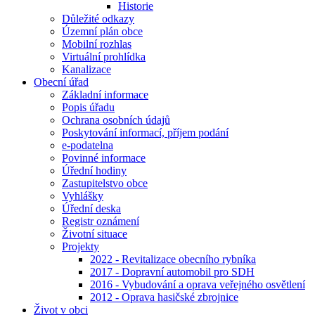
Historie
Důležité odkazy
Územní plán obce
Mobilní rozhlas
Virtuální prohlídka
Kanalizace
Obecní úřad
Základní informace
Popis úřadu
Ochrana osobních údajů
Poskytování informací, příjem podání
e-podatelna
Povinné informace
Úřední hodiny
Zastupitelstvo obce
Vyhlášky
Úřední deska
Registr oznámení
Životní situace
Projekty
2022 - Revitalizace obecního rybníka
2017 - Dopravní automobil pro SDH
2016 - Vybudování a oprava veřejného osvětlení
2012 - Oprava hasičské zbrojnice
Život v obci