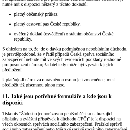
nutné mít k dispozici některý z těchto dokladů:
platný občanský průkaz,
platný cestovní pas České republiky,
ověřený doklad (osvědčení) o státním občanství České
republiky.
S ohledem na to, že jde o dávku podmíněnou nepobíráním důchodu,
je pravděpodobné, že v řadě případů Česká správa sociálního
zabezpečení nebude mít ve svých evidencích podklady rozhodné
pro posouzení nároku; žadatel tedy může být vyzván k jejich
předložení.
Uplatňuje-li nárok za oprávněnou osobu její zmocněnec, musí
předložit též písemnou plnou moc.
11. Jaké jsou potřebné formuláře a kde jsou k
dispozici
Tiskopis "Žádost o jednorázovou peněžní částku nahrazující
příplatky a zvláštní příspěvek k důchodu (JPČ)" je k dispozici na
všech okresních správách sociálního zabezpečení, Pražské správě
sociálního zabezpečení nebo Městské správě sociálního zabezpečení