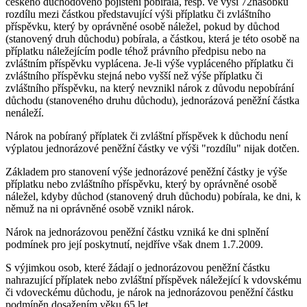
českého důchodového pojištění pobírala, resp. ve výši 72násobku
rozdílu mezi částkou představující výši příplatku či zvláštního
příspěvku, který by oprávněné osobě náležel, pokud by důchod
(stanovený druh důchodu) pobírala, a částkou, která je této osobě na
příplatku náležejícím podle téhož právního předpisu nebo na
zvláštním příspěvku vyplácena. Je-li výše vypláceného příplatku či
zvláštního příspěvku stejná nebo vyšší než výše příplatku či
zvláštního příspěvku, na který nevznikl nárok z důvodu nepobírání
důchodu (stanoveného druhu důchodu), jednorázová peněžní částka
nenáleží.
Nárok na pobíraný příplatek či zvláštní příspěvek k důchodu není
výplatou jednorázové peněžní částky ve výši "rozdílu" nijak dotčen.
Základem pro stanovení výše jednorázové peněžní částky je výše
příplatku nebo zvláštního příspěvku, který by oprávněné osobě
náležel, kdyby důchod (stanovený druh důchodu) pobírala, ke dni, k
němuž na ni oprávněné osobě vznikl nárok.
Nárok na jednorázovou peněžní částku vzniká ke dni splnění
podmínek pro její poskytnutí, nejdříve však dnem 1.7.2009.
S výjimkou osob, které žádají o jednorázovou peněžní částku
nahrazující příplatek nebo zvláštní příspěvek náležející k vdovskému
či vdoveckému důchodu, je nárok na jednorázovou peněžní částku
podmíněn dosažením věku 65 let.