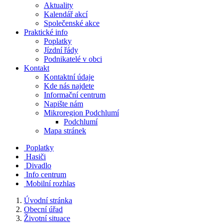
Aktuality
Kalendář akcí
Společenské akce
Praktické info
Poplatky
Jízdní řády
Podnikatelé v obci
Kontakt
Kontaktní údaje
Kde nás najdete
Informační centrum
Napište nám
Mikroregion Podchlumí
Podchlumí
Mapa stránek
Poplatky
Hasiči
Divadlo
Info centrum
Mobilní rozhlas
Úvodní stránka
Obecní úřad
Životní situace