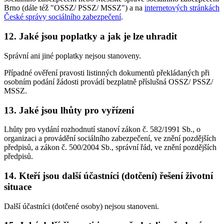
Brno (dále též "OSSZ/ PSSZ/ MSSZ") a na
internetových stránkách
České správy sociálního zabezpečení
.
12. Jaké jsou poplatky a jak je lze uhradit
Správní ani jiné poplatky nejsou stanoveny.
Případné ověření pravosti listinných dokumentů překládaných při
osobním podání žádosti provádí bezplatně příslušná OSSZ/ PSSZ/
MSSZ.
13. Jaké jsou lhůty pro vyřízení
Lhůty pro vydání rozhodnutí stanoví zákon č. 582/1991 Sb., o
organizaci a provádění sociálního zabezpečení, ve znění pozdějších
předpisů, a zákon č. 500/2004 Sb., správní řád, ve znění pozdějších
předpisů.
14. Kteří jsou další účastníci (dotčení) řešení životní
situace
Další účastníci (dotčené osoby) nejsou stanoveni.