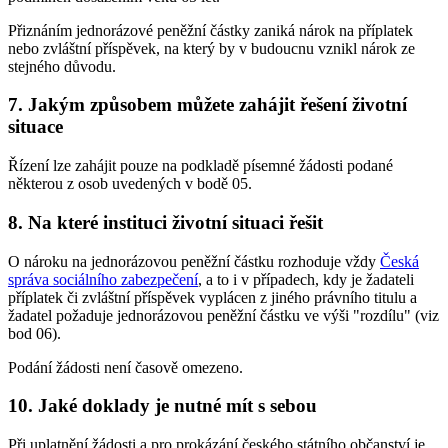
Přiznáním jednorázové peněžní částky zaniká nárok na příplatek
nebo zvláštní příspěvek, na který by v budoucnu vznikl nárok ze
stejného důvodu.
7. Jakým způsobem můžete zahájit řešení životní
situace
Řízení lze zahájit pouze na podkladě písemné žádosti podané
některou z osob uvedených v bodě 05.
8. Na které instituci životní situaci řešit
O nároku na jednorázovou peněžní částku rozhoduje vždy
Česká
správa sociálního zabezpečení
, a to i v případech, kdy je žadateli
příplatek či zvláštní příspěvek vyplácen z jiného právního titulu a
žadatel požaduje jednorázovou peněžní částku ve výši "rozdílu" (viz
bod 06).
Podání žádosti není časově omezeno.
10. Jaké doklady je nutné mít s sebou
Při uplatnění žádosti a pro prokázání českého státního občanství je