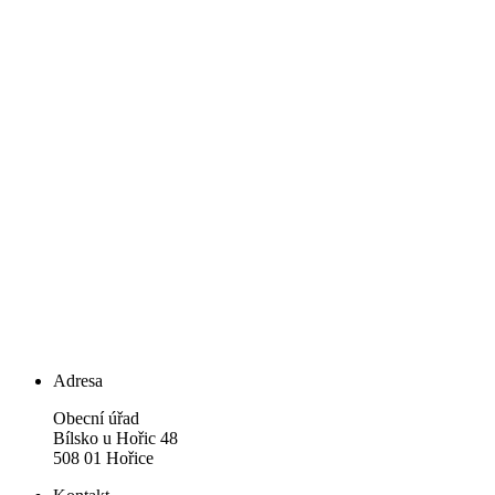
Adresa
Obecní úřad
Bílsko u Hořic 48
508 01 Hořice