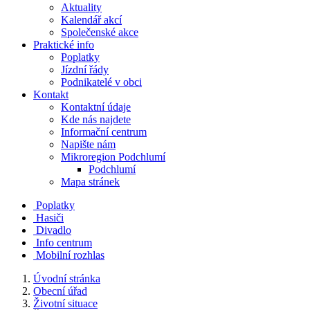
Aktuality
Kalendář akcí
Společenské akce
Praktické info
Poplatky
Jízdní řády
Podnikatelé v obci
Kontakt
Kontaktní údaje
Kde nás najdete
Informační centrum
Napište nám
Mikroregion Podchlumí
Podchlumí
Mapa stránek
Poplatky
Hasiči
Divadlo
Info centrum
Mobilní rozhlas
Úvodní stránka
Obecní úřad
Životní situace