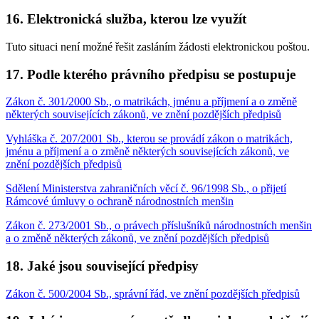
16. Elektronická služba, kterou lze využít
Tuto situaci není možné řešit zasláním žádosti elektronickou poštou.
17. Podle kterého právního předpisu se postupuje
Zákon č. 301/2000 Sb., o matrikách, jménu a příjmení a o změně
některých souvisejících zákonů, ve znění pozdějších předpisů
Vyhláška č. 207/2001 Sb., kterou se provádí zákon o matrikách,
jménu a příjmení a o změně některých souvisejících zákonů, ve
znění pozdějších předpisů
Sdělení Ministerstva zahraničních věcí č. 96/1998 Sb., o přijetí
Rámcové úmluvy o ochraně národnostních menšin
Zákon č. 273/2001 Sb., o právech příslušníků národnostních menšin
a o změně některých zákonů, ve znění pozdějších předpisů
18. Jaké jsou související předpisy
Zákon č. 500/2004 Sb., správní řád, ve znění pozdějších předpisů