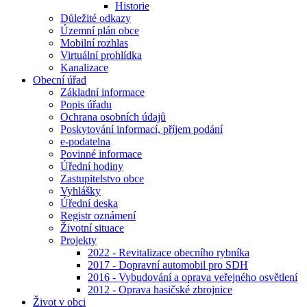
Historie
Důležité odkazy
Územní plán obce
Mobilní rozhlas
Virtuální prohlídka
Kanalizace
Obecní úřad
Základní informace
Popis úřadu
Ochrana osobních údajů
Poskytování informací, příjem podání
e-podatelna
Povinné informace
Úřední hodiny
Zastupitelstvo obce
Vyhlášky
Úřední deska
Registr oznámení
Životní situace
Projekty
2022 - Revitalizace obecního rybníka
2017 - Dopravní automobil pro SDH
2016 - Vybudování a oprava veřejného osvětlení
2012 - Oprava hasičské zbrojnice
Život v obci