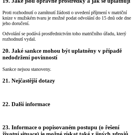
19. Jaké jsou opravné prostředky a jak se uplatňují
Proti rozhodnutí o zamítnutí žádosti o uvedení příjmení v matriční
knize v mužském tvaru je možné podat odvolání do 15 dnů ode dne
jeho doručení.
Odvolání se podává prostřednictvím toho matričního úřadu, který
rozhodnutí vydal.
20. Jaké sankce mohou být uplatněny v případě
nedodržení povinností
Sankce nejsou stanoveny.
21. Nejčastější dotazy
22. Další informace
23. Informace o popisovaném postupu (o řešení
životní situace) je možné získat také z jiných zdrojů