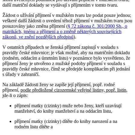
další matriční doklady se vydávají s příjmením v tomto tvaru.
Žádost o užívání příjmení v mužském tvaru lze podat pouze jednou;
veškeré další žádosti o uvedení téhož příjmení v mužském tvaru jsou
posuzovány jako změna příjmení (
§ 72 zákona č. 301/2000 Sb., o
matrikách, jménu a příjmení a o změně některých souvisejících
zákonů, ve znění pozdějších předpisů
).
V ostatních případech se ženská příjmení zapisují v souladu s
pravidly české mluvnice; je však možné, aby na matričním dokladu
(rodném, oddacím a úmrtním listu) v poznámce bylo vysvětleno, že
příjmení ženy je utvořeno z mužské podoby příjmení v souladu s
pravidly české mluvnice, čímž se předejde komplikacím při jednání
s úřady v zahraničí.
Na základě žádosti ženy se zapíše její příjmení, popř. rodné
příjmení,
podle předložené cizozemské veřejné listiny, popř. listin
,
jde-li o zápis:
příjmení matky (cizinky) muže nebo ženy, kteří uzavírají
manželství, do knihy manželství a na oddacím listu,
příjmení matky (cizinky) dítěte do knihy narození a na
rodném listu dítěte a