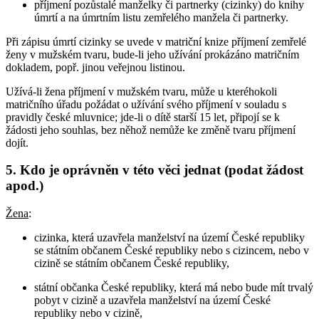
příjmení pozůstalé manželky či partnerky (cizinky) do knihy
úmrtí a na úmrtním listu zemřelého manžela či partnerky.
Při zápisu úmrtí cizinky se uvede v matriční knize příjmení zemřelé
ženy v mužském tvaru, bude-li jeho užívání prokázáno matričním
dokladem, popř. jinou veřejnou listinou.
Užívá-li žena příjmení v mužském tvaru, může u kteréhokoli
matričního úřadu požádat o užívání svého příjmení v souladu s
pravidly české mluvnice; jde-li o dítě starší 15 let, připojí se k
žádosti jeho souhlas, bez něhož nemůže ke změně tvaru příjmení
dojít.
5. Kdo je oprávněn v této věci jednat (podat žádost
apod.)
Žena
:
cizinka, která uzavřela manželství na území České republiky
se státním občanem České republiky nebo s cizincem, nebo v
cizině se státním občanem České republiky,
státní občanka České republiky, která má nebo bude mít trvalý
pobyt v cizině a uzavřela manželství na území České
republiky nebo v cizině,