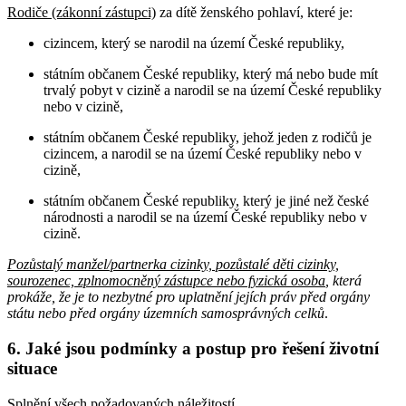
Rodiče (zákonní zástupci)
za dítě ženského pohlaví, které je:
cizincem, který se narodil na území České republiky,
státním občanem České republiky, který má nebo bude mít
trvalý pobyt v cizině a narodil se na území České republiky
nebo v cizině,
státním občanem České republiky, jehož jeden z rodičů je
cizincem, a narodil se na území České republiky nebo v
cizině,
státním občanem České republiky, který je jiné než české
národnosti a narodil se na území České republiky nebo v
cizině.
Pozůstalý manžel/partnerka cizinky, pozůstalé děti cizinky,
sourozenec, zplnomocněný zástupce nebo fyzická osoba
, která
prokáže, že je to nezbytné pro uplatnění jejích práv před orgány
státu nebo před orgány územních samosprávných celků
.
6. Jaké jsou podmínky a postup pro řešení životní
situace
Splnění všech požadovaných náležitostí.