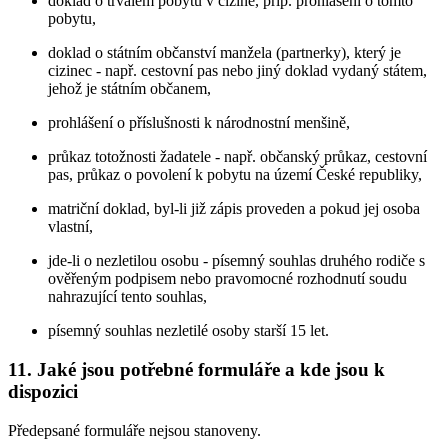
doklad o trvalém pobytu v cizině, příp. prohlášení o tomto
pobytu,
doklad o státním občanství manžela (partnerky), který je
cizinec - např. cestovní pas nebo jiný doklad vydaný státem,
jehož je státním občanem,
prohlášení o příslušnosti k národnostní menšině,
průkaz totožnosti žadatele - např. občanský průkaz, cestovní
pas, průkaz o povolení k pobytu na území České republiky,
matriční doklad, byl-li již zápis proveden a pokud jej osoba
vlastní,
jde-li o nezletilou osobu - písemný souhlas druhého rodiče s
ověřeným podpisem nebo pravomocné rozhodnutí soudu
nahrazující tento souhlas,
písemný souhlas nezletilé osoby starší 15 let.
11. Jaké jsou potřebné formuláře a kde jsou k
dispozici
Předepsané formuláře nejsou stanoveny.