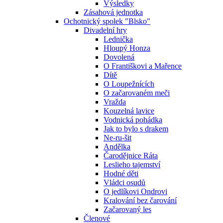
Výsledky
Zásahová jednotka
Ochotnický spolek "Blsko"
Divadelní hry
Lednička
Hloupý Honza
Dovolená
O Františkovi a Mařence
Dítě
O Loupežnících
O začarovaném meči
Vražda
Kouzelná lavice
Vodnická pohádka
Jak to bylo s drakem
Ne-ru-šit
Andělka
Čarodějnice Ráta
Leslieho tajemství
Hodné děti
Vládci osudů
O jedlíkovi Ondrovi
Kralování bez čarování
Začarovaný les
Členové