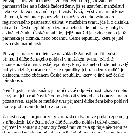
Při zápisu uzavření manželství nebo vzniku registrovaného
partnerství lze na základě žádosti ženy, jíž se uzavření manželství
nebo vznik registrovaného partnerství týká, uvést v matriční knize
příjmení, které bude po uzavření manželství nebo vstupu do
registrovaného partnerství užívat, v mužském tvaru, jde-li o cizinku,
občanku České republiky, která má nebo bude mít trvalý pobyt v
cizině, občanku České republiky, jejíž manžel je cizinec nebo jejíž
partnerka je cizinka, nebo občanku České republiky, která je jiné
než české národnosti.
Při zápisu narození dítěte lze na základě žádosti rodičů uvést
příjmení dítěte ženského pohlaví v mužském tvaru, je-li dítě
cizincem, občanem České republiky, který má nebo bude mít trvalý
pobyt v cizině, občanem České republiky, jehož jeden z rodičů je
cizincem, nebo občanem České republiky, který je jiné než české
národnosti.
Není-li jeden rodič znám, je rodičovské odpovědnosti zbaven nebo
je výkon jeho rodičovské odpovědnosti v této oblasti omezen nebo
pozastaven, zapíše se mužský tvar příjmení dítěte ženského pohlaví
podle prohlášení druhého z rodičů.
Žádost o zápis příjmení ženy v mužském tvaru lze podat i zpětně, tj.
v případech, kdy žena nebo dítě ženského pohlaví užívá dosud
příjmení v souladu s pravidly české mluvnice a splňuje některou ze
shora uvedených podmínek pro užívání příjmení v mužském tvaru;