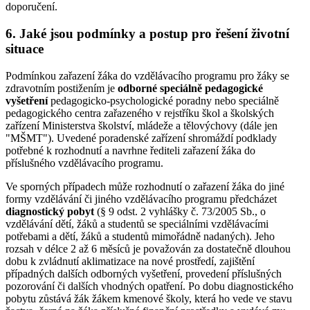
doporučení.
6. Jaké jsou podmínky a postup pro řešení životní
situace
Podmínkou zařazení žáka do vzdělávacího programu pro žáky se
zdravotním postižením je
odborné speciálně pedagogické
vyšetření
pedagogicko-psychologické poradny nebo speciálně
pedagogického centra zařazeného v rejstříku škol a školských
zařízení Ministerstva školství, mládeže a tělovýchovy (dále jen
"MŠMT"). Uvedené poradenské zařízení shromáždí podklady
potřebné k rozhodnutí a navrhne řediteli zařazení žáka do
příslušného vzdělávacího programu.
Ve sporných případech může rozhodnutí o zařazení žáka do jiné
formy vzdělávání či jiného vzdělávacího programu předcházet
diagnostický pobyt
(§ 9 odst. 2 vyhlášky č. 73/2005 Sb., o
vzdělávání dětí, žáků a studentů se speciálními vzdělávacími
potřebami a dětí, žáků a studentů mimořádně nadaných). Jeho
rozsah v délce 2 až 6 měsíců je považován za dostatečně dlouhou
dobu k zvládnutí aklimatizace na nové prostředí, zajištění
případných dalších odborných vyšetření, provedení příslušných
pozorování či dalších vhodných opatření. Po dobu diagnostického
pobytu zůstává žák žákem kmenové školy, která ho vede ve stavu