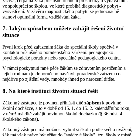
žactva, čerpá na žáka příslušné finanční prostředky a vydává mu -
ve spolupráci se školou, ve které probíhá diagnostický pobyt -
vysvědčení. V závěru diagnostického pobytu se jednoznačně
stanoví optimální forma vzdělávání žáka.
7. Jakým způsobem můžete zahájit řešení životní
situace
První krok před zařazením žáka do speciální školy spočívá v
kontaktu příslušného poradenského zařízení: pedagogicko-
psychologické poradny nebo speciálně pedagogického centra.
V rámci poskytnutí rané péče žákům se zdravotním postižením a
jejich rodinám je doporučeno navštívit poradenské zařízení co
nejdříve po zjištění vady, mnohdy ihned po narození dítěte.
8. Na které instituci životní situaci řešit
Zákonný zástupce je povinen přihlásit dítě
zápisem
k povinné
školní docházce, a to v době od 15. 1. do 15. 2. kalendářního roku,
v němž má dítě zahájit povinnou školní docházku (§ 36 odst. 4
školského zákona).
Zákonný zástupce má možnost vybrat si školu podle svého uvážení,
žák má však právo být přijat do "spádové školy", tzn. školy v místě