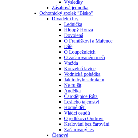
Výsledky
Zásahová jednotka
Ochotnický spolek "Blsko"
Divadelní hry
Lednička
Hloupý Honza
Dovolená
O Františkovi a Mařence
Dítě
O Loupežnících
O začarovaném meči
Vražda
Kouzelná lavice
Vodnická pohádka
Jak to bylo s drakem
Ne-ru-šit
Andělka
Čarodějnice Ráta
Leslieho tajemství
Hodné děti
Vládci osudů
O jedlíkovi Ondrovi
Kralování bez čarování
Začarovaný les
Členové