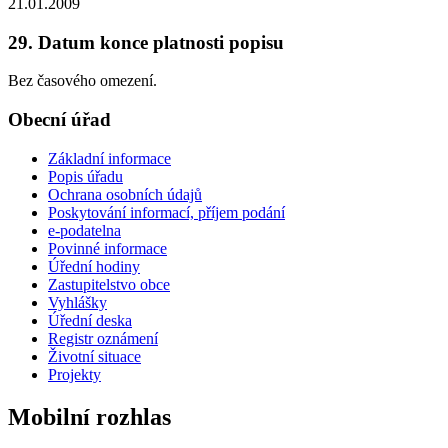
21.01.2009
29. Datum konce platnosti popisu
Bez časového omezení.
Obecní úřad
Základní informace
Popis úřadu
Ochrana osobních údajů
Poskytování informací, příjem podání
e-podatelna
Povinné informace
Úřední hodiny
Zastupitelstvo obce
Vyhlášky
Úřední deska
Registr oznámení
Životní situace
Projekty
Mobilní rozhlas