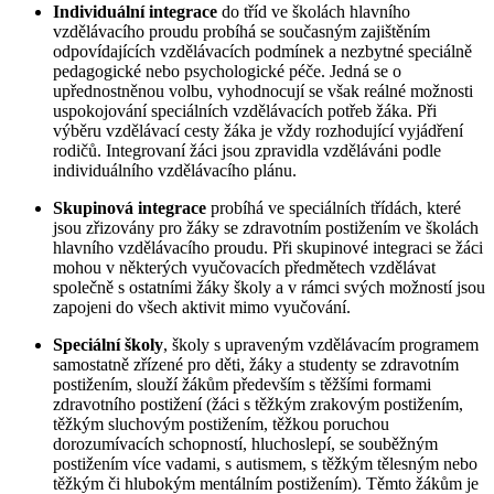
Individuální integrace
do tříd ve školách hlavního
vzdělávacího proudu probíhá se současným zajištěním
odpovídajících vzdělávacích podmínek a nezbytné speciálně
pedagogické nebo psychologické péče. Jedná se o
upřednostněnou volbu, vyhodnocují se však reálné možnosti
uspokojování speciálních vzdělávacích potřeb žáka. Při
výběru vzdělávací cesty žáka je vždy rozhodující vyjádření
rodičů. Integrovaní žáci jsou zpravidla vzděláváni podle
individuálního vzdělávacího plánu.
Skupinová integrace
probíhá ve speciálních třídách, které
jsou zřizovány pro žáky se zdravotním postižením ve školách
hlavního vzdělávacího proudu. Při skupinové integraci se žáci
mohou v některých vyučovacích předmětech vzdělávat
společně s ostatními žáky školy a v rámci svých možností jsou
zapojeni do všech aktivit mimo vyučování.
Speciální školy
, školy s upraveným vzdělávacím programem
samostatně zřízené pro děti, žáky a studenty se zdravotním
postižením, slouží žákům především s těžšími formami
zdravotního postižení (žáci s těžkým zrakovým postižením,
těžkým sluchovým postižením, těžkou poruchou
dorozumívacích schopností, hluchoslepí, se souběžným
postižením více vadami, s autismem, s těžkým tělesným nebo
těžkým či hlubokým mentálním postižením). Těmto žákům je