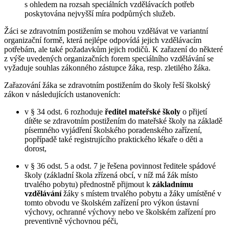
s ohledem na rozsah speciálních vzdělávacích potřeb
poskytována nejvyšší míra podpůrných služeb.
Žáci se zdravotním postižením se mohou vzdělávat ve variantní
organizační formě, která nejlépe odpovídá jejich vzdělávacím
potřebám, ale také požadavkům jejich rodičů. K zařazení do některé
z výše uvedených organizačních forem speciálního vzdělávání se
vyžaduje souhlas zákonného zástupce žáka, resp. zletilého žáka.
Zařazování žáka se zdravotním postižením do školy řeší školský
zákon v následujících ustanoveních:
v § 34 odst. 6 rozhoduje
ředitel mateřské školy
o přijetí
dítěte se zdravotním postižením do mateřské školy na základě
písemného vyjádření školského poradenského zařízení,
popřípadě také registrujícího praktického lékaře o děti a
dorost,
v § 36 odst. 5 a odst. 7 je řešena povinnost ředitele spádové
školy (základní škola zřízená obcí, v níž má žák místo
trvalého pobytu) přednostně přijmout k
základnímu
vzdělávání
žáky s místem trvalého pobytu a žáky umístěné v
tomto obvodu ve školském zařízení pro výkon ústavní
výchovy, ochranné výchovy nebo ve školském zařízení pro
preventivně výchovnou péči,