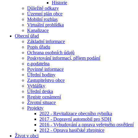
Historie
Důležité odkazy
Územní plán obce
Mobilní rozhlas
Virtuální prohlídka
Kanalizace
Obecní úřad
Základní informace
Popis úřadu
Ochrana osobních údajů
Poskytování informací, příjem podání
e-podatelna
Povinné informace
Úřední hodiny
Zastupitelstvo obce
Vyhlášky
Úřední deska
Registr oznámení
Životní situace
Projekty
2022 - Revitalizace obecního rybníka
2017 - Dopravní automobil pro SDH
2016 - Vybudování a oprava veřejného osvětlení
2012 - Oprava hasičské zbrojnice
Život v obci