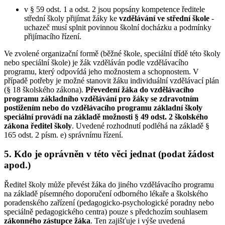
v § 59 odst. 1 a odst. 2 jsou popsány kompetence ředitele
střední školy přijímat žáky ke
vzdělávání ve střední škole
-
uchazeč musí splnit povinnou školní docházku a podmínky
přijímacího řízení.
Ve zvolené organizační formě (běžné škole, speciální třídě této školy
nebo speciální škole) je žák vzděláván podle vzdělávacího
programu, který odpovídá jeho možnostem a schopnostem. V
případě potřeby je možné stanovit žáku individuální vzdělávací plán
(§ 18 školského zákona).
Převedení žáka do vzdělávacího
programu základního vzdělávání pro žáky se zdravotním
postižením nebo do vzdělávacího programu základní školy
speciální provádí na základě možnosti § 49 odst. 2 školského
zákona ředitel školy
. Uvedené rozhodnutí podléhá na základě §
165 odst. 2 písm. e) správnímu řízení.
5. Kdo je oprávněn v této věci jednat (podat žádost
apod.)
Ředitel školy může převést žáka do jiného vzdělávacího programu
na základě písemného doporučení odborného lékaře a školského
poradenského zařízení (pedagogicko-psychologické poradny nebo
speciálně pedagogického centra) pouze s předchozím souhlasem
zákonného zástupce žáka
. Ten zajišťuje i výše uvedená