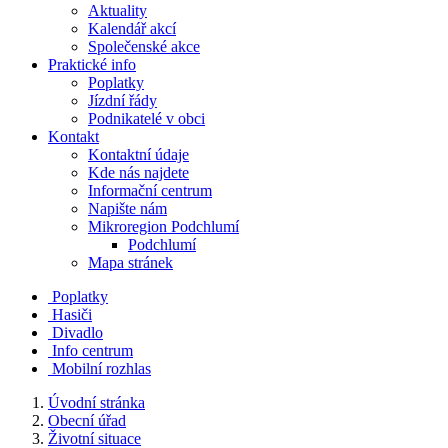
Aktuality
Kalendář akcí
Společenské akce
Praktické info
Poplatky
Jízdní řády
Podnikatelé v obci
Kontakt
Kontaktní údaje
Kde nás najdete
Informační centrum
Napište nám
Mikroregion Podchlumí
Podchlumí
Mapa stránek
Poplatky
Hasiči
Divadlo
Info centrum
Mobilní rozhlas
Úvodní stránka
Obecní úřad
Životní situace