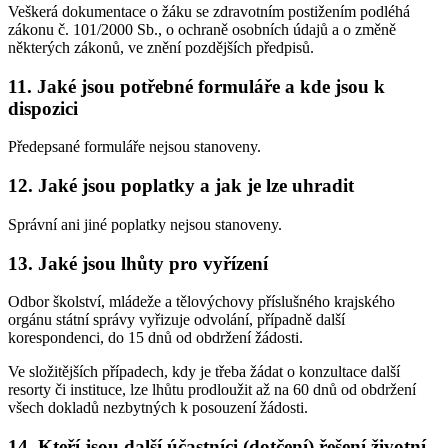
Veškerá dokumentace o žáku se zdravotním postižením podléhá
zákonu č. 101/2000 Sb., o ochraně osobních údajů a o změně
některých zákonů, ve znění pozdějších předpisů.
11. Jaké jsou potřebné formuláře a kde jsou k
dispozici
Předepsané formuláře nejsou stanoveny.
12. Jaké jsou poplatky a jak je lze uhradit
Správní ani jiné poplatky nejsou stanoveny.
13. Jaké jsou lhůty pro vyřízení
Odbor školství, mládeže a tělovýchovy příslušného krajského
orgánu státní správy vyřizuje odvolání, případně další
korespondenci, do 15 dnů od obdržení žádosti.
Ve složitějších případech, kdy je třeba žádat o konzultace další
resorty či instituce, lze lhůtu prodloužit až na 60 dnů od obdržení
všech dokladů nezbytných k posouzení žádosti.
14. Kteří jsou další účastníci (dotčení) řešení životní