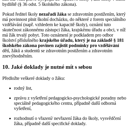
bydliště (§ 36 odst. 5 školského zákona).
Pokud ředitel školy
nezařadí žáka
se zdravotním postižením, který
má povinnost plnit školní docházku, do některé z forem speciálního
vzdělávání (např. vzhledem ke kapacitě školy), oznámí tuto
skutečnost zákonnému zástupci žáka, krajskému úřadu a obci, v níž
má žák trvalý pobyt. Toto oznámení je podkladem pro odbor
školství příslušného
krajského úřadu, který je na základě § 181
školského zákona povinen zajistit podmínky pro vzdělávání
dětí, žáků a studentů se zdravotním postižením a zdravotním
znevýhodněním.
10. Jaké doklady je nutné mít s sebou
Předložte veškeré doklady o žáku:
rodný list,
zprávu z vyšetření pedagogicko-psychologické poradny nebo
speciálně pedagogického centra, případně další odborná
vyšetření,
rozhodnutí o vřazení/ nevřazení žáka do školy, vysvědčení
žáka, případně další specifické doklady.