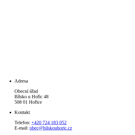
Adresa
Obecní úřad
Bílsko u Hořic 48
508 01 Hořice
Kontakt
Telefon:
+420 724 183 052
E-mail:
obec@bilskouhoric.cz