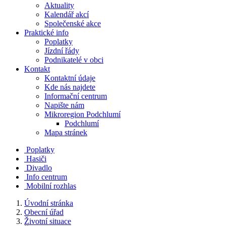
Aktuality
Kalendář akcí
Společenské akce
Praktické info
Poplatky
Jízdní řády
Podnikatelé v obci
Kontakt
Kontaktní údaje
Kde nás najdete
Informační centrum
Napište nám
Mikroregion Podchlumí
Podchlumí
Mapa stránek
Poplatky
Hasiči
Divadlo
Info centrum
Mobilní rozhlas
Úvodní stránka
Obecní úřad
Životní situace