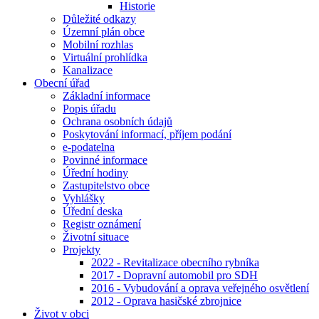
Historie
Důležité odkazy
Územní plán obce
Mobilní rozhlas
Virtuální prohlídka
Kanalizace
Obecní úřad
Základní informace
Popis úřadu
Ochrana osobních údajů
Poskytování informací, příjem podání
e-podatelna
Povinné informace
Úřední hodiny
Zastupitelstvo obce
Vyhlášky
Úřední deska
Registr oznámení
Životní situace
Projekty
2022 - Revitalizace obecního rybníka
2017 - Dopravní automobil pro SDH
2016 - Vybudování a oprava veřejného osvětlení
2012 - Oprava hasičské zbrojnice
Život v obci