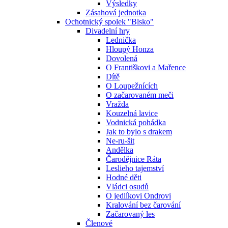
Výsledky
Zásahová jednotka
Ochotnický spolek "Blsko"
Divadelní hry
Lednička
Hloupý Honza
Dovolená
O Františkovi a Mařence
Dítě
O Loupežnících
O začarovaném meči
Vražda
Kouzelná lavice
Vodnická pohádka
Jak to bylo s drakem
Ne-ru-šit
Andělka
Čarodějnice Ráta
Leslieho tajemství
Hodné děti
Vládci osudů
O jedlíkovi Ondrovi
Kralování bez čarování
Začarovaný les
Členové