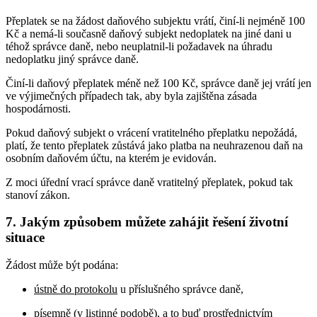
Přeplatek se na žádost daňového subjektu vrátí, činí-li nejméně 100
Kč a nemá-li současně daňový subjekt nedoplatek na jiné dani u
téhož správce daně, nebo neuplatnil-li požadavek na úhradu
nedoplatku jiný správce daně.
Činí-li daňový přeplatek méně než 100 Kč, správce daně jej vrátí jen
ve výjimečných případech tak, aby byla zajištěna zásada
hospodárnosti.
Pokud daňový subjekt o vrácení vratitelného přeplatku nepožádá,
platí, že tento přeplatek zůstává jako platba na neuhrazenou daň na
osobním daňovém účtu, na kterém je evidován.
Z moci úřední vrací správce daně vratitelný přeplatek, pokud tak
stanoví zákon.
7. Jakým způsobem můžete zahájit řešení životní
situace
Žádost může být podána:
ústně do protokolu
u příslušného správce daně,
písemně (v listinné podobě)
, a to buď prostřednictvím