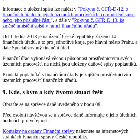
Informace o uložení spisu lze nalézt v "
Pokynu č. GFŘ-D-12, o
finančních úřadech, jejich územních pracovištích a o umístění spisu
nebo jeho příslušné části
", a dále v "
Pokynu č. GFŘ-D-13, ke
změně umístění spisů v rámci finančního úřadu
".
Od 1. ledna 2013 je na území České republiky zřízeno 14
finančních úřadů, a to pro jednotlivé kraje, pro hlavní město Prahu, a
dále Specializovaný finanční úřad.
Finanční úřad vykonává věcnou působnost prostřednictvím svých
územních pracovišť, na nichž jsou uloženy daňové spisy poplatníků.
Kontakt poplatníků s finančními úřady je zajištěn prostřednictvím
územních pracovišť finančních úřadů.
9. Kde, s kým a kdy životní situaci řešit
Obraťte se na správce daně uvedeného v bodu 08.
Před osobní návštěvou se u správce daně informujte o jeho úředních
hodinách pro veřejnost.
Kontakty na orgány Finanční správy
naleznete na internetových
stránkách Finanční správy České republiky.