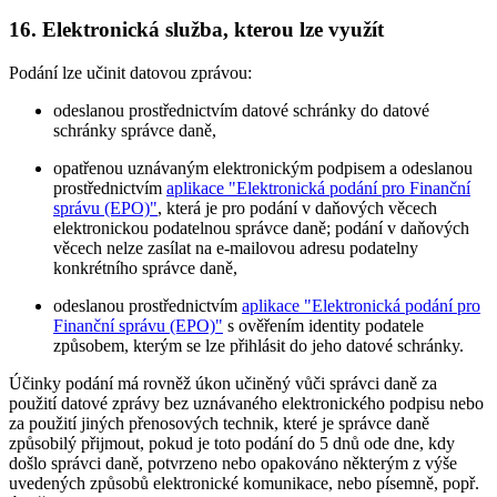
16. Elektronická služba, kterou lze využít
Podání lze učinit datovou zprávou:
odeslanou prostřednictvím datové schránky do datové
schránky správce daně,
opatřenou uznávaným elektronickým podpisem a odeslanou
prostřednictvím
aplikace "Elektronická podání pro Finanční
správu (EPO)"
, která je pro podání v daňových věcech
elektronickou podatelnou správce daně; podání v daňových
věcech nelze zasílat na e-mailovou adresu podatelny
konkrétního správce daně,
odeslanou prostřednictvím
aplikace "Elektronická podání pro
Finanční správu (EPO)"
s ověřením identity podatele
způsobem, kterým se lze přihlásit do jeho datové schránky.
Účinky podání má rovněž úkon učiněný vůči správci daně za
použití datové zprávy bez uznávaného elektronického podpisu nebo
za použití jiných přenosových technik, které je správce daně
způsobilý přijmout, pokud je toto podání do 5 dnů ode dne, kdy
došlo správci daně, potvrzeno nebo opakováno některým z výše
uvedených způsobů elektronické komunikace, nebo písemně, popř.