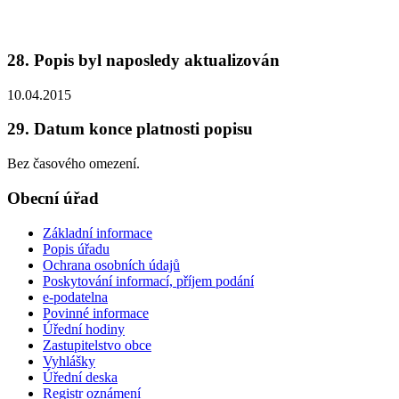
28. Popis byl naposledy aktualizován
10.04.2015
29. Datum konce platnosti popisu
Bez časového omezení.
Obecní úřad
Základní informace
Popis úřadu
Ochrana osobních údajů
Poskytování informací, příjem podání
e-podatelna
Povinné informace
Úřední hodiny
Zastupitelstvo obce
Vyhlášky
Úřední deska
Registr oznámení