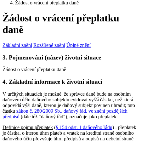
Žádost o vrácení přeplatku daně
Žádost o vrácení přeplatku
daně
Základní znění
Rozšířené znění
Úplné znění
3. Pojmenování (název) životní situace
Žádost o vrácení přeplatku daně
4. Základní informace k životní situaci
V určitých situacích je možné, že správce daně bude na osobním
daňovém účtu daňového subjektu evidovat vyšší částku, než která
odpovídá výši daně, kterou je daňový subjekt povinen uhradit; tuto
částku
zákon č. 280/2009 Sb., daňový řád, ve znění pozdějších
předpisů
(dále též "daňový řád"), označuje jako přeplatek.
Definice pojmu přeplatek
(
§ 154 odst. 1 daňového řádu
) - přeplatek
je částka, o kterou úhrn plateb a vratek na kreditní straně osobního
daňového účtu převyšuje úhrn předpisů a odpisů na debetní straně