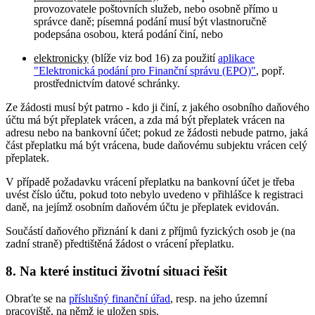
provozovatele poštovních služeb, nebo osobně přímo u
správce daně; písemná podání musí být vlastnoručně
podepsána osobou, která podání činí, nebo
elektronicky
(blíže viz bod 16) za použití
aplikace
"Elektronická podání pro Finanční správu (EPO)"
, popř.
prostřednictvím datové schránky.
Ze žádosti musí být patrno - kdo ji činí, z jakého osobního daňového
účtu má být přeplatek vrácen, a zda má být přeplatek vrácen na
adresu nebo na bankovní účet; pokud ze žádosti nebude patrno, jaká
část přeplatku má být vrácena, bude daňovému subjektu vrácen celý
přeplatek.
V případě požadavku vrácení přeplatku na bankovní účet je třeba
uvést číslo účtu, pokud toto nebylo uvedeno v přihlášce k registraci
daně, na jejímž osobním daňovém účtu je přeplatek evidován.
Součástí daňového přiznání k dani z příjmů fyzických osob je (na
zadní straně) předtištěná žádost o vrácení přeplatku.
8. Na které instituci životní situaci řešit
Obraťte se na
příslušný finanční úřad
, resp. na jeho územní
pracoviště, na němž je uložen spis
.