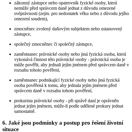
zákonný zástupce nebo opatrovník fyzické osoby, která
nemůže před správcem daně jednat z důvodu omezené
svéprávnosti (zejm. pro nedostatek věku nebo z důvodu jejího
omezení soudem),
zmocněnec zvolený daňovým subjektem nebo ustanovený
zástupce,
společný zmocněnec či společný zástupce,
zaměstnanec právnické osoby nebo jiná fyzická osoba, která
vykonává činnost této právnické osoby - právnická osoba je
může pověřit, aby jednali jejím jménem před správcem daně v
rozsahu tohoto pověření,
zaměstnanec podnikající fyzické osoby nebo jiná fyzická
osoba pověřená k tomu, aby jednala jejím jménem před
správcem daně v rozsahu tohoto pověření,
prokurista právnické osoby - při správě daní je oprávněn
jednat jejím jménem, může-li podle udělené prokury jednat
samostatně.
6. Jaké jsou podmínky a postup pro řešení životní
situace