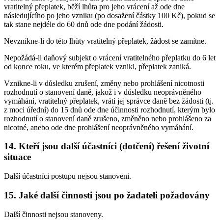
vratitelný přeplatek, běží lhůta pro jeho vrácení až ode dne
následujícího po jeho vzniku (po dosažení částky 100 Kč), pokud se
tak stane nejdéle do 60 dnů ode dne podání žádosti.
Nevznikne-li do této lhůty vratitelný přeplatek, žádost se zamítne.
Nepožádá-li daňový subjekt o vrácení vratitelného přeplatku do 6 let
od konce roku, ve kterém přeplatek vznikl, přeplatek zaniká.
Vznikne-li v důsledku zrušení, změny nebo prohlášení nicotnosti
rozhodnutí o stanovení daně, jakož i v důsledku neoprávněného
vymáhání, vratitelný přeplatek, vrátí jej správce daně bez žádosti (tj.
z moci úřední) do 15 dnů ode dne účinnosti rozhodnutí, kterým bylo
rozhodnutí o stanovení daně zrušeno, změněno nebo prohlášeno za
nicotné, anebo ode dne prohlášení neoprávněného vymáhání.
14. Kteří jsou další účastníci (dotčení) řešení životní
situace
Další účastníci postupu nejsou stanoveni.
15. Jaké další činnosti jsou po žadateli požadovány
Další činnosti nejsou stanoveny.