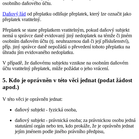
osobního daňového účtu.
Daňový řád
od přeplatku odlišuje přeplatek, který lze označit jako
přeplatek vratitelný.
Přeplatek se stane přeplatkem vratitelným, pokud daňový subjekt
nemá u správce daně evidovaný jiný nedoplatek na témže či jiném
osobním daňovém účtu (tj. neuhrazenou daň či její příslušenství),
příp. jiný správce daně nepožádá o převedení tohoto přeplatku na
úhradu jím evidovaného nedoplatku.
V případě, že daňovému subjektu vznikne na osobním daňovém
účtu vratitelný přeplatek, může požádat o jeho vrácení.
5. Kdo je oprávněn v této věci jednat (podat žádost
apod.)
V této věci je oprávněn jednat:
daňový subjekt - fyzická osoba,
daňový subjekt - právnická osoba; za právnickou osobu jedná
statutární orgán nebo ten, kdo prokáže, že je oprávněn jednat
jejím jménem podle jiného právního předpisu,