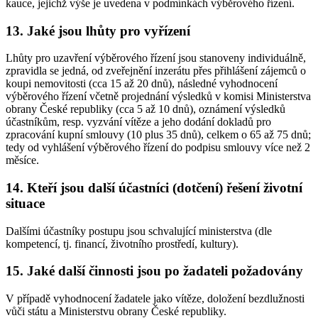
kauce, jejichž výše je uvedena v podmínkách výběrového řízení.
13. Jaké jsou lhůty pro vyřízení
Lhůty pro uzavření výběrového řízení jsou stanoveny individuálně,
zpravidla se jedná, od zveřejnění inzerátu přes přihlášení zájemců o
koupi nemovitosti (cca 15 až 20 dnů), následné vyhodnocení
výběrového řízení včetně projednání výsledků v komisi Ministerstva
obrany České republiky (cca 5 až 10 dnů), oznámení výsledků
účastníkům, resp. vyzvání vítěze a jeho dodání dokladů pro
zpracování kupní smlouvy (10 plus 35 dnů), celkem o 65 až 75 dnů;
tedy od vyhlášení výběrového řízení do podpisu smlouvy více než 2
měsíce.
14. Kteří jsou další účastníci (dotčení) řešení životní
situace
Dalšími účastníky postupu jsou schvalující ministerstva (dle
kompetencí, tj. financí, životního prostředí, kultury).
15. Jaké další činnosti jsou po žadateli požadovány
V případě vyhodnocení žadatele jako vítěze, doložení bezdlužnosti
vůči státu a Ministerstvu obrany České republiky.