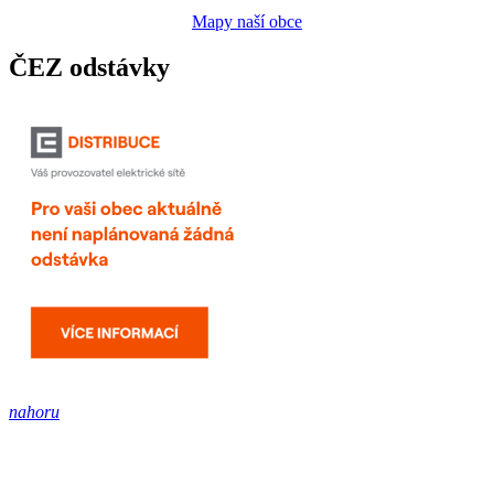
Mapy naší obce
ČEZ odstávky
nahoru