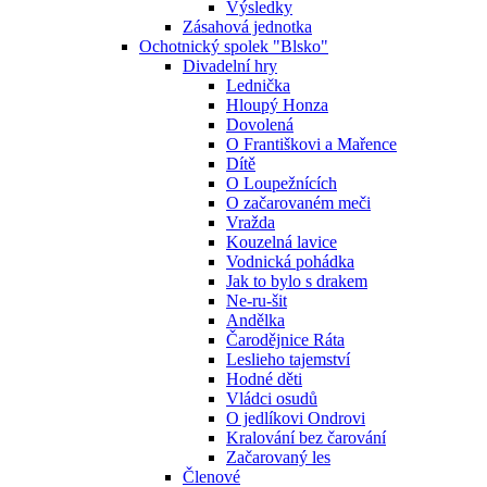
Výsledky
Zásahová jednotka
Ochotnický spolek "Blsko"
Divadelní hry
Lednička
Hloupý Honza
Dovolená
O Františkovi a Mařence
Dítě
O Loupežnících
O začarovaném meči
Vražda
Kouzelná lavice
Vodnická pohádka
Jak to bylo s drakem
Ne-ru-šit
Andělka
Čarodějnice Ráta
Leslieho tajemství
Hodné děti
Vládci osudů
O jedlíkovi Ondrovi
Kralování bez čarování
Začarovaný les
Členové