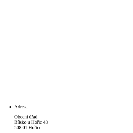
Adresa
Obecní úřad
Bílsko u Hořic 48
508 01 Hořice