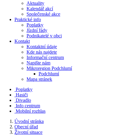
Aktuality
Kalendář akcí
Společenské akce
Praktické info
Poplatky
Jízdní řády
Podnikatelé v obci
Kontakt
Kontaktní údaje
Kde nás najdete
Informační centrum
Napište nám
Mikroregion Podchlumí
Podchlumí
Mapa stránek
Poplatky
Hasiči
Divadlo
Info centrum
Mobilní rozhlas
Úvodní stránka
Obecní úřad
Životní situace