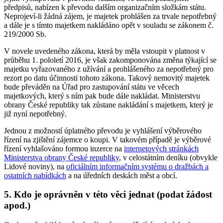
předpisů, nabízen k převodu dalším organizačním složkám státu.
Neprojeví-li žádná zájem, je majetek prohlášen za trvale nepotřebný
a dále je s tímto majetkem nakládáno opět v souladu se zákonem č.
219/2000 Sb.
V novele uvedeného zákona, která by měla vstoupit v platnost v
průběhu 1. pololetí 2016, je však zakomponována změna týkající se
majetku vyřazovaného z užívání a prohlášeného za nepotřebný pro
rezort po datu účinnosti tohoto zákona. Takový nemovitý majetek
bude převáděn na Úřad pro zastupování státu ve věcech
majetkových, který s ním pak bude dále nakládat. Ministerstvu
obrany České republiky tak zůstane nakládání s majetkem, který je
již nyní nepotřebný.
Jednou z možností úplatného převodu je vyhlášení výběrového
řízení na zjištění zájemce o koupi. V takovém případě je výběrové
řízení vyhlašováno formou inzerce na
internetových stránkách
Ministerstva obrany České republiky
, v celostátním deníku (obvykle
Lidové noviny), na
oficiálním informačním systému o dražbách a
ostatních nabídkách
a na úředních deskách měst a obcí.
5. Kdo je oprávněn v této věci jednat (podat žádost
apod.)