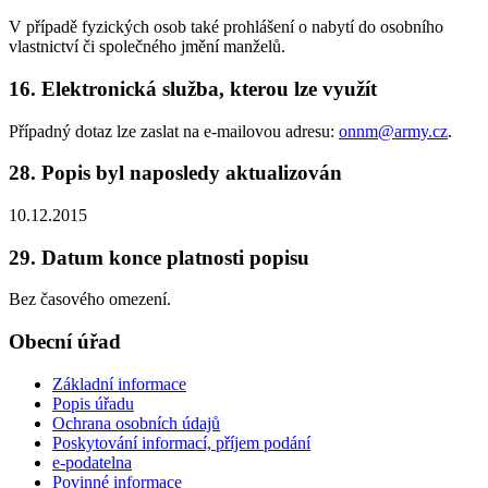
V případě fyzických osob také prohlášení o nabytí do osobního
vlastnictví či společného jmění manželů.
16. Elektronická služba, kterou lze využít
Případný dotaz lze zaslat na e-mailovou adresu:
onnm@army.cz
.
28. Popis byl naposledy aktualizován
10.12.2015
29. Datum konce platnosti popisu
Bez časového omezení.
Obecní úřad
Základní informace
Popis úřadu
Ochrana osobních údajů
Poskytování informací, příjem podání
e-podatelna
Povinné informace