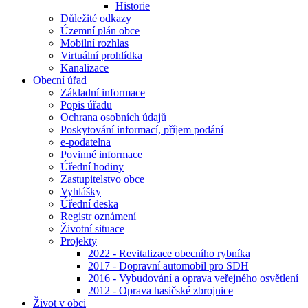
Historie
Důležité odkazy
Územní plán obce
Mobilní rozhlas
Virtuální prohlídka
Kanalizace
Obecní úřad
Základní informace
Popis úřadu
Ochrana osobních údajů
Poskytování informací, příjem podání
e-podatelna
Povinné informace
Úřední hodiny
Zastupitelstvo obce
Vyhlášky
Úřední deska
Registr oznámení
Životní situace
Projekty
2022 - Revitalizace obecního rybníka
2017 - Dopravní automobil pro SDH
2016 - Vybudování a oprava veřejného osvětlení
2012 - Oprava hasičské zbrojnice
Život v obci