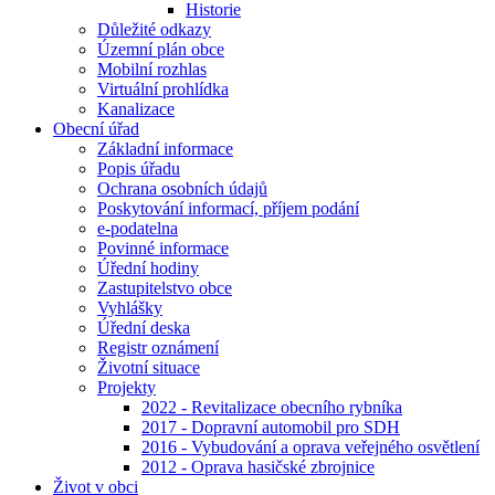
Historie
Důležité odkazy
Územní plán obce
Mobilní rozhlas
Virtuální prohlídka
Kanalizace
Obecní úřad
Základní informace
Popis úřadu
Ochrana osobních údajů
Poskytování informací, příjem podání
e-podatelna
Povinné informace
Úřední hodiny
Zastupitelstvo obce
Vyhlášky
Úřední deska
Registr oznámení
Životní situace
Projekty
2022 - Revitalizace obecního rybníka
2017 - Dopravní automobil pro SDH
2016 - Vybudování a oprava veřejného osvětlení
2012 - Oprava hasičské zbrojnice
Život v obci