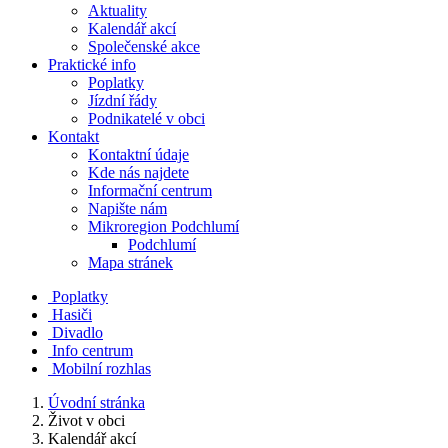
Aktuality
Kalendář akcí
Společenské akce
Praktické info
Poplatky
Jízdní řády
Podnikatelé v obci
Kontakt
Kontaktní údaje
Kde nás najdete
Informační centrum
Napište nám
Mikroregion Podchlumí
Podchlumí
Mapa stránek
Poplatky
Hasiči
Divadlo
Info centrum
Mobilní rozhlas
Úvodní stránka
Život v obci
Kalendář akcí