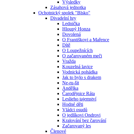
Výsledky
Zásahová jednotka
Ochotnický spolek "Blsko"
Divadelní hry
Lednička
Hloupý Honza
Dovolená
O Františkovi a Mařence
Dítě
O Loupežnících
O začarovaném meči
Vražda
Kouzelná lavice
Vodnická pohádka
Jak to bylo s drakem
Ne-ru-šit
Andělka
Čarodějnice Ráta
Leslieho tajemství
Hodné děti
Vládci osudů
O jedlíkovi Ondrovi
Kralování bez čarování
Začarovaný les
Členové